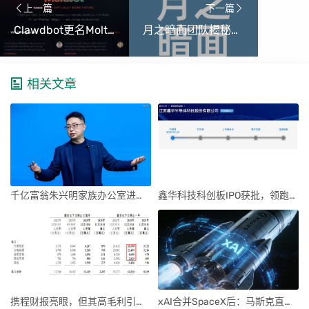
上一篇
下一篇
Clawdbot更名Moltbot：套壳2.0时代来临，倒逼官方进化
月之暗面团队揭秘Kimi K2.5与K3：创新、挑战与未来展望
相关文章
千亿富翁朱兴明家族办公室进军VC圈
鑫华科技科创板IPO获批，领跑国内半导体材料市场
携程财报亮眼，但其高毛利引发行业争议
xAI合并SpaceX后：马斯克直接介入，团队压力激增