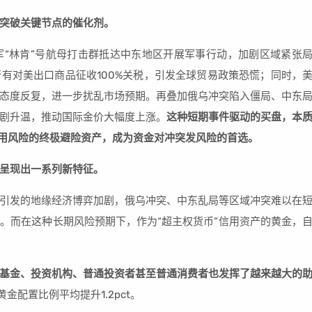
突破关键节点的催化剂。
“林肯”号航母打击群抵达中东地区开展军事行动，加剧区域紧张
有对美出口商品征收100%关税，引发全球贸易政策恐慌；同时，
态度反复，进一步扰乱市场预期。再叠加俄乌冲突陷入僵局、中东
剧升温，推动国际金价大幅度上涨。
这种短期事件驱动的买盘，本
信用风险的终极避险资产，成为资金对冲突发风险的首选。
呈现出一系列新特征。
引发的地缘经济博弈加剧，俄乌冲突、中东乱局等区域冲突难以在
。而在这种长期风险预期下，作为“超主权货币”信用资产的黄金，
基金、投资机构、普通投资者甚至普通消费者也发挥了越来越大的
金配置比例平均提升1.2pct。