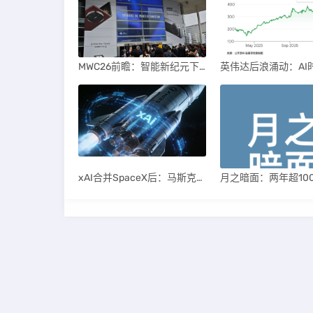
MWC26前瞻：智能新纪元下的科技盛宴
xAI合并SpaceX后：马斯克直接介入，团队压力激增