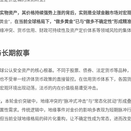
实物资产，其价格持续强势上涨的背后，实则是全球金融市场对宏
黄金”，
在当前全球格局下，“做多黄金”已与“做多不确定性”形成精
缘冲突、货币信用、财政可持续性及资产定价体系等领域风险的集
与长期叙事
球公认安全资产的核心根基。不同于股票、债券、法定货币等品种
也不受单一经济体货币政策的直接管控。在信用货币体系下，各国
宏观环境出现动荡，法币的内在价值极易遭受冲击。
量，
本轮金价突破中，地缘冲突的“脉冲式冲击”与“常态化扰动”形成
置性需求。传统逻辑中，地缘事件对金价的影响多表现为短期脉冲
但当前全球地缘格局的碎片化重构，让不确定性成为常态，进而改