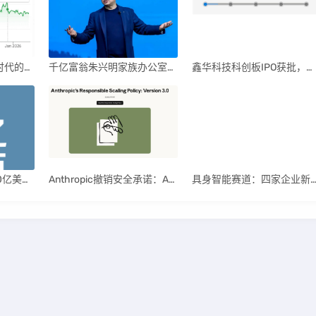
英伟达后浪涌动：AI时代的新王者与隐忧
千亿富翁朱兴明家族办公室进军VC圈
鑫华科技科创板IPO获批，领跑国内半导体材料市场
月之暗面：两年超100亿美元估值，K2.5引领AI新纪元
Anthropic撤销安全承诺：AI竞赛中的伦理与商业博弈
具身智能赛道：四家企业新晋独角兽，融资竞速