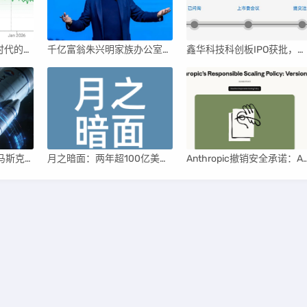
英伟达后浪涌动：AI时代的新王者与隐忧
千亿富翁朱兴明家族办公室进军VC圈
鑫华科技科创板IPO获批，领跑国内半导体材料市场
xAI合并SpaceX后：马斯克直接介入，团队压力激增
月之暗面：两年超100亿美元估值，K2.5引领AI新纪元
Anthropic撤销安全承诺：AI竞赛