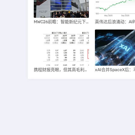
MWC26前瞻：智能新纪元下的科技盛宴
携程财报亮眼，但其高毛利引发行业争议