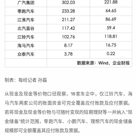
制表：每经记者 孙磊
从现金及现金等价物口径观察，18家车企中，仅江铃汽车、海
马汽车两家公司的账面资金可完全覆盖应付账款及应付票据。
若将现金及现金等价物与可随时变现的短期理财等一并纳入“现
金储备”统计范围，零跑汽车、小鹏汽车、理想汽车的现金储备
规模即可全额覆盖其应付账款及票据。