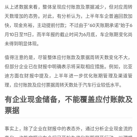
从上述数据来看，整体呈现应付账款及票据减少，但对应周转
天数增加的态势。对此，有分析认为，上半年车企普遍回款加
快，现金充裕，主动提前付款；不过由于“60天账期承诺”始于6
月10日至11日，而半年报的截止时间为6月底，车企账期变化尚
未得到明显体现。
值得注意的是，尽管整体应付账款及票据周转天数变化不大，
但部分企业已在财报中明确表示将采取相应措施。例如，比亚
迪方面在财报中提及，上半年进一步优化账期管理及渠道管
理，应付账款及应付票据周转天数处于汽车行业较低水平。
有企业现金储备，不能覆盖应付账款及
票据
事实上，除了企业在财报中的表态外，通过分析企业现金流的