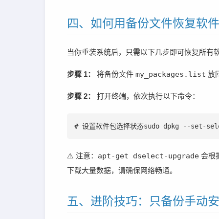
四、如何用备份文件恢复软
当你重装系统后，只需以下几步即可恢复所有
步骤 1：
将备份文件
my_packages.list
放
步骤 2：
打开终端，依次执行以下命令：
# 设置软件包选择状态sudo dpkg --set-selec
⚠️ 注意：
apt-get dselect-upgrade
会根
下载大量数据，请确保网络畅通。
五、进阶技巧：只备份手动