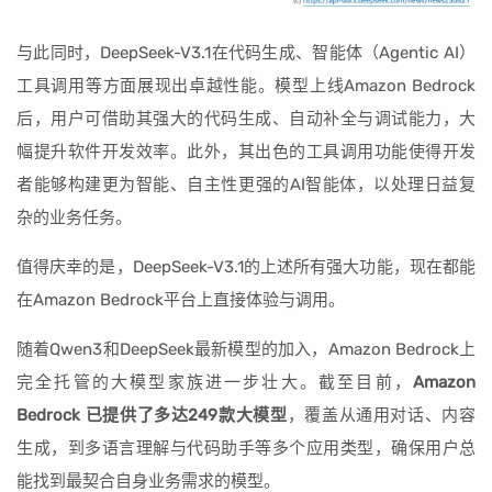
与此同时，DeepSeek-V3.1在代码生成、智能体（Agentic AI）
工具调用等方面展现出卓越性能。模型上线Amazon Bedrock
后，用户可借助其强大的代码生成、自动补全与调试能力，大
幅提升软件开发效率。此外，其出色的工具调用功能使得开发
者能够构建更为智能、自主性更强的AI智能体，以处理日益复
杂的业务任务。
值得庆幸的是，DeepSeek-V3.1的上述所有强大功能，现在都能
在Amazon Bedrock平台上直接体验与调用。
随着Qwen3和DeepSeek最新模型的加入，Amazon Bedrock上
完全托管的大模型家族进一步壮大。截至目前，
Amazon
Bedrock 已提供了多达249款大模型
，覆盖从通用对话、内容
生成，到多语言理解与代码助手等多个应用类型，确保用户总
能找到最契合自身业务需求的模型。