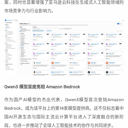
案，同时也显著增强了亚马逊云科技在生成式人工智能领域的
市场竞争力与行业影响力。
Qwen3 模型首度亮相 Amazon Bedrock
作为国产AI模型的杰出代表，Qwen3模型首次登陆Amazon
Bedrock，成为该平台上的第14家模型提供商。这不仅标志着中
国AI开源生态与国际主流云计算平台进入了深度融合的新阶
段，也进一步推动了全球人工智能技术的协作与共同进步。