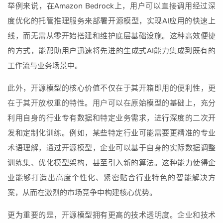
举例来说，在Amazon Bedrock上，用户可以直接调用经过深
度优化的托管推理服务来部署开源模型，实现AI应用的快速上
线，而无需从零开始搭建和维护底层基础设施。这种高效便捷
的方式，能帮助用户迅速将先进的生成式AI能力集成到既有的
工作流与业务场景中。
此外，开源模型的核心价值不仅在于其开箱即用的便利性，更
在于其开放权重的特性。用户可以在原始模型的基础上，充分
利用自身的行业专有数据和特定业务需求，进行深度的二次开
发和定制化训练。例如，某些特定行业可能需要更精准的专业
术语理解，通过开源模型，企业可以基于自身的实际数据调整
训练集、优化模型架构，甚至引入新的算法。这种能力使得企
业能够打造出高度个性化、紧密贴合行业特色的智能解决方
案，从而在激烈的市场竞争中构建核心优势。
更为重要的是，开源模型拥有更高的技术透明度。企业和技术