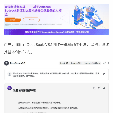
首先，我们让DeepSeek-V3.1创作一篇科幻微小说，以初步测试
其基本创作能力。