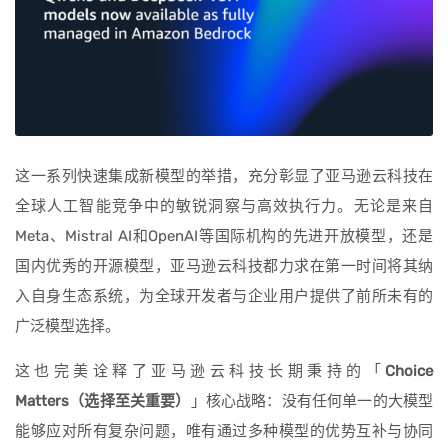
这一系列快速集成新模型的举措，充分彰显了亚马逊云科技在
全球人工智能竞争中的敏锐洞察与高效执行力。无论是来自
Meta、Mistral AI和OpenAI等国际机构的先进开放模型，还是
国内优秀的开源模型，亚马逊云科技都力求在第一时间将其纳
入自身生态系统，为全球开发者与企业用户提供了前所未有的
广泛模型选择。
这也完美诠释了亚马逊云科技长期秉持的「
Choice
Matters（选择至关重要）
」核心战略：没有任何单一的大模型
能够应对所有复杂问题，唯有通过多种模型的优势互补与协同