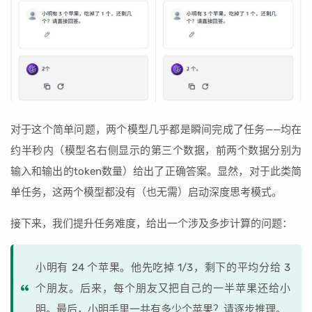
对于这个简单问题，两个模型几乎都是瞬间完成了任务——均在
约半秒内（模型名右侧显示的第三个数据，前两个数据分别为
输入和输出的token数量）给出了正确答案。显然，对于此类简
单任务，这两个模型都没有（也无需）启动深度思考模式。
接下来，我们提升任务难度，给出一个涉及多步计算的问题：
小明有 24 个苹果。他先吃掉 1/3，剩下的平均分给 3
个朋友。后来，每个朋友又把自己的一半苹果还给小
明。最后，小明手里一共有多少个苹果？请逐步推理。