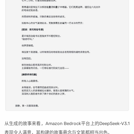
从生成的故事来看，Amazon Bedrock平台上的DeepSeek-V3.1
表现令人满意，其构建的故事悬念与文笔都相当出色。