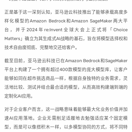
正是基于这一深刻认知，亚马逊云科技推出了能够承载高度多
样化模型的Amazon Bedrock和Amazon SageMaker两大平
台，并于2024年re:Invent全球大会上正式将「Choice
Matters」确立为其生成式AI战略的基石，旨在将模型选择权和
技术自由度彻底、完整地交还给客户。
截至目前，亚马逊云科技已在Amazon Bedrock和SageMaker
平台上构建了一个拥有超过400款模型的庞大模型库，让客户
能够如同在超市挑选商品一样，根据自身独特的业务需求，灵
活地比较、测试并组合最合适的模型，从而高效构建端到端的
定制化AI应用。
对于企业客户而言，这一战略意味着能够最大化业务价值并加
速AI应用落地。企业无需削足适履地去勉强适应某个固定模
型，而是可以像搭积木一样，以多模型协同的方式，将不同特