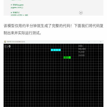
该模型仅用约半分钟就生成了完整的代码！下面我们将代码复
制出来并实际运行测试。