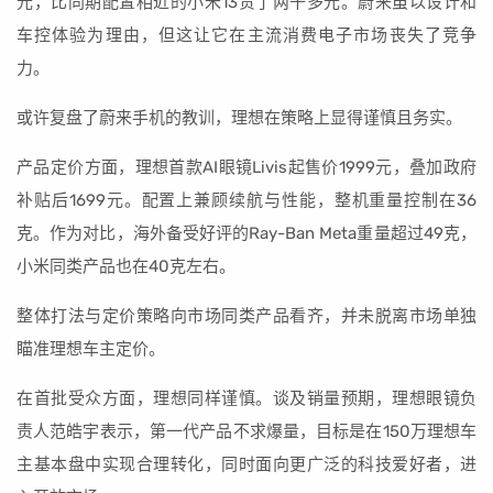
元，比同期配置相近的小米13贵了两千多元。蔚来虽以设计和
车控体验为理由，但这让它在主流消费电子市场丧失了竞争
力。
或许复盘了蔚来手机的教训，理想在策略上显得谨慎且务实。
产品定价方面，理想首款AI眼镜Livis起售价1999元，叠加政府
补贴后1699元。配置上兼顾续航与性能，整机重量控制在36
克。作为对比，海外备受好评的Ray-Ban Meta重量超过49克，
小米同类产品也在40克左右。
整体打法与定价策略向市场同类产品看齐，并未脱离市场单独
瞄准理想车主定价。
在首批受众方面，理想同样谨慎。谈及销量预期，理想眼镜负
责人范皓宇表示，第一代产品不求爆量，目标是在150万理想车
主基本盘中实现合理转化，同时面向更广泛的科技爱好者，进