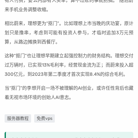
有人付费，要么内部有人买单，算不过账的事就别搞。”随后蔚
来手机业务调整收缩。
相比蔚来，理想更为“抠门”。比如理想上市当晚的庆功宴，原计
划只是撸串，考虑到可能有投资人参与，才临时追加3万元预
算，从路边摊换到西餐厅。
这种“抠门”也让理想早期建立起强控制力的财务结构。理想交付
过万辆时，已实现13%毛利率，经营现金流为正；而蔚来投入超
300亿元，到2023年第二季度才首次实现8.4%的综合毛利。
当“抠门”的李想开启一场不被理解的AI创业，或许任性背后也藏
着无视市场环境的创始人AI意志。
服务器教程
免费vps