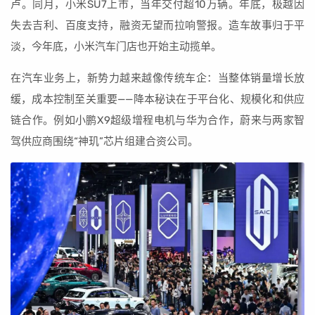
卢。同月，小米SU7上市，当年交付超10万辆。年底，极越因
失去吉利、百度支持，融资无望而拉响警报。造车故事归于平
淡，今年底，小米汽车门店也开始主动揽单。
在汽车业务上，新势力越来越像传统车企：当整体销量增长放
缓，成本控制至关重要——降本秘诀在于平台化、规模化和供应
链合作。例如小鹏X9超级增程电机与华为合作，蔚来与两家智
驾供应商围绕“神玑”芯片组建合资公司。