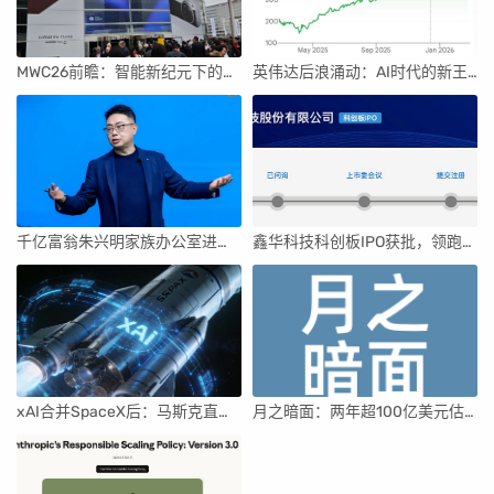
MWC26前瞻：智能新纪元下的科技盛宴
英伟达后浪涌动：AI时代的新王者与隐忧
千亿富翁朱兴明家族办公室进军VC圈
鑫华科技科创板IPO获批，领跑国内半导体材料市场
xAI合并SpaceX后：马斯克直接介入，团队压力激增
月之暗面：两年超100亿美元估值，K2.5引领AI新纪元