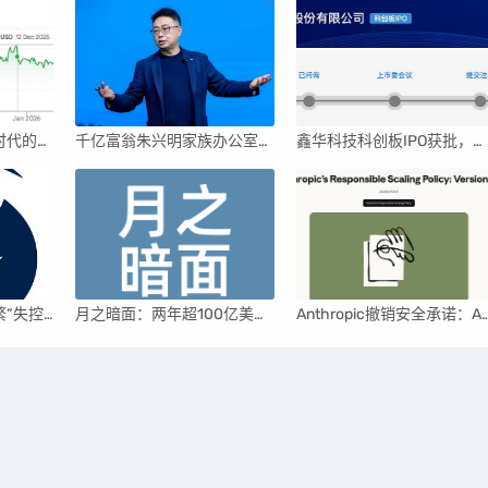
英伟达后浪涌动：AI时代的新王者与隐忧
千亿富翁朱兴明家族办公室进军VC圈
鑫华科技科创板IPO获批，领跑国内半导体材料市场
AI聊天机器人为何频繁“失控”，背后原因及解决方案解析
月之暗面：两年超100亿美元估值，K2.5引领AI新纪元
Anthropic撤销安全承诺：AI竞赛