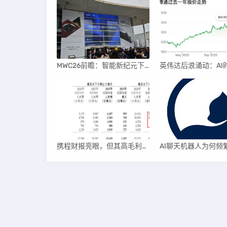
MWC26前瞻：智能新纪元下的科技盛宴
携程财报亮眼，但其高毛利引发行业争议