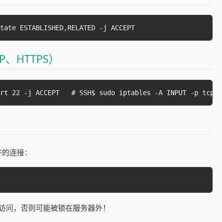
tate ESTABLISHED,RELATED -j ACCEPT
P、HTTPS）
rt 22 -j ACCEPT   # SSH$ sudo iptables -A INPUT -p tcp -
许的连接：
H 访问，否则可能被锁在服务器外！