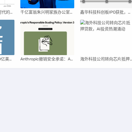
英伟达后浪涌动：AI时代的新王者与隐忧
千亿富翁朱兴明家族办公室进军VC圈
鑫华科技科创板IPO获批，领跑国内半导体材料市场
月之暗面：两年超100亿美元估值，K2.5引领AI新纪元
Anthropic撤销安全承诺：AI竞赛中的伦理与商业博弈
海外科技公司转向芯片抵押贷款，AI投资热潮
湘ICP备2025135839号-1
Themes:
ZBPcool