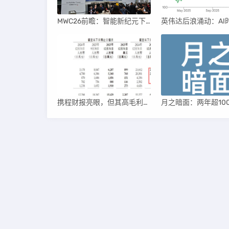
MWC26前瞻：智能新纪元下的科技盛宴
携程财报亮眼，但其高毛利引发行业争议