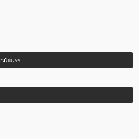
：
rules.v4