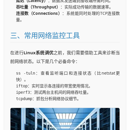
延迟（Latency）
：数据从发送端到接收端所需时间。
吞吐量（Throughput）
：实际成功传输的数据速率。
连接数（Connections）
：系统能同时处理的TCP连接数
量。
三、常用网络监控工具
在进行
Linux系统调优
之前，我们需要借助工具来诊断当
前网络状态。以下是几个必备命令：
：查看监听端口和连接状态（比netstat更
ss -tuln
快）。
：实时显示各连接的带宽使用情况。
iftop
：测试两台主机间的网络吞吐量。
iperf3
：抓包分析网络协议细节。
tcpdump