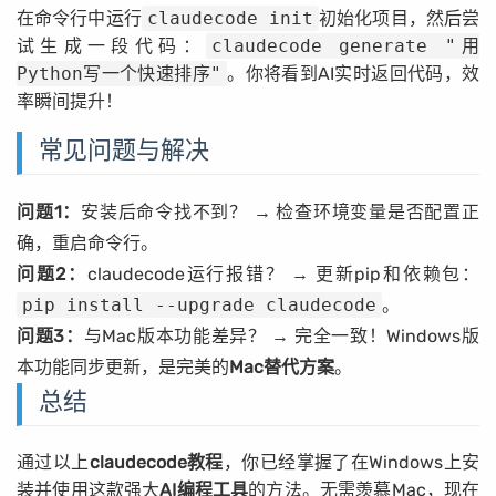
在命令行中运行
claudecode init
初始化项目，然后尝
试生成一段代码：
claudecode generate "用
Python写一个快速排序"
。你将看到AI实时返回代码，效
率瞬间提升！
常见问题与解决
问题1：
安装后命令找不到？ → 检查环境变量是否配置正
确，重启命令行。
问题2：
claudecode运行报错？ → 更新pip和依赖包：
pip install --upgrade claudecode
。
问题3：
与Mac版本功能差异？ → 完全一致！Windows版
本功能同步更新，是完美的
Mac替代方案
。
总结
通过以上
claudecode教程
，你已经掌握了在Windows上安
装并使用这款强大
AI编程工具
的方法。无需羡慕Mac，现在