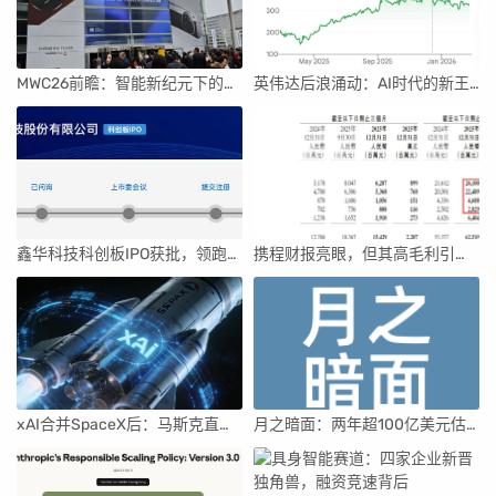
MWC26前瞻：智能新纪元下的科技盛宴
英伟达后浪涌动：AI时代的新王者与隐忧
鑫华科技科创板IPO获批，领跑国内半导体材料市场
携程财报亮眼，但其高毛利引发行业争议
xAI合并SpaceX后：马斯克直接介入，团队压力激增
月之暗面：两年超100亿美元估值，K2.5引领AI新纪元