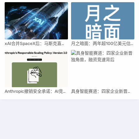
xAI合并SpaceX后：马斯克直接介入，团队压力激增
月之暗面：两年超100亿美元估值，K2.5引领AI新纪元
Anthropic撤销安全承诺：AI竞赛中的伦理与商业博弈
具身智能赛道：四家企业新晋独角兽，融资竞速背后