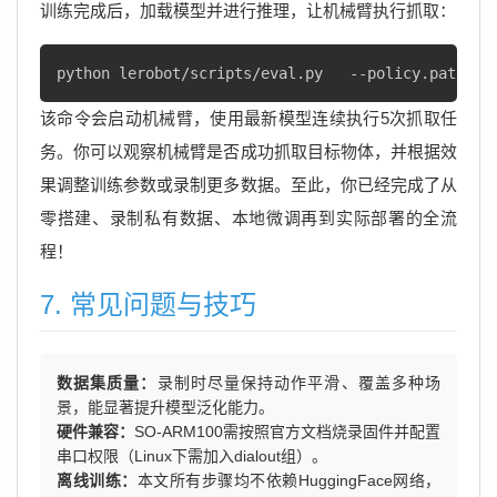
训练完成后，加载模型并进行推理，让机械臂执行抓取：
python lerobot/scripts/eval.py   --policy.path ./
该命令会启动机械臂，使用最新模型连续执行5次抓取任
务。你可以观察机械臂是否成功抓取目标物体，并根据效
果调整训练参数或录制更多数据。至此，你已经完成了从
零搭建、录制私有数据、本地微调再到实际部署的全流
程！
7. 常见问题与技巧
数据集质量：
录制时尽量保持动作平滑、覆盖多种场
景，能显著提升模型泛化能力。
硬件兼容：
SO-ARM100需按照官方文档烧录固件并配置
串口权限（Linux下需加入dialout组）。
离线训练：
本文所有步骤均不依赖HuggingFace网络，