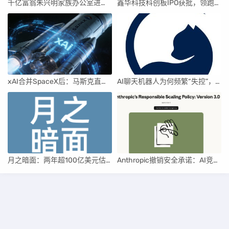
千亿富翁朱兴明家族办公室进军VC圈
鑫华科技科创板IPO获批，领跑国内半导体材料市场
xAI合并SpaceX后：马斯克直接介入，团队压力激增
AI聊天机器人为何频繁“失控”，背后原因及解决方案解析
月之暗面：两年超100亿美元估值，K2.5引领AI新纪元
Anthropic撤销安全承诺：AI竞赛中的伦理与商业博弈