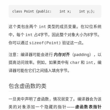
class Point {public:    int x;    int y;};
这个类包含两个
类型的成员变量。在32位系统
int
中，每个
占4字节，因此整个对象大小为8字节。
int
你可以通过
验证这一点。
sizeof(Point)
注意：编译器可能会进行
内存对齐
（padding），以
提高访问效率。例如，如果类中有
和
，编
char
int
译器可能在它们之间插入填充字节。
包含虚函数的类
一旦类中声明了虚函数，情况就变了。编译器会为该
类的对象添加一个隐藏的指针——
虚函数表指针