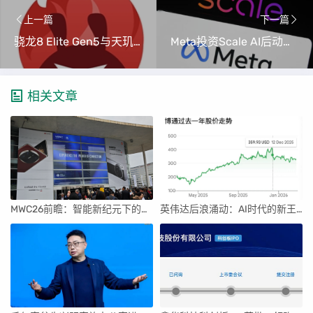
上一篇
下一篇
骁龙8 Elite Gen5与天玑9500：旗舰芯片性能与AI的革新
Meta投资Scale AI后动荡：高管快速离职与数据质量争议
相关文章
MWC26前瞻：智能新纪元下的科技盛宴
英伟达后浪涌动：AI时代的新王者与隐忧