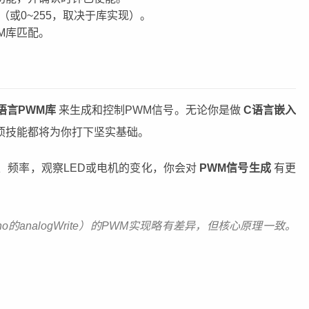
（或0~255，取决于库实现）。
M库匹配。
语言PWM库
来生成和控制PWM信号。无论你是做
C语言嵌入
项技能都将为你打下坚实基础。
、频率，观察LED或电机的变化，你会对
PWM信号生成
有更
ino的analogWrite）的PWM实现略有差异，但核心原理一致。