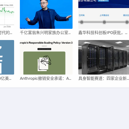
英伟达后浪涌动：AI时代的新王者与隐忧
千亿富翁朱兴明家族办公室进军VC圈
鑫华科技科创板IPO获批，领跑国内半导体材料市场
月之暗面：两年超100亿美元估值，K2.5引领AI新纪元
Anthropic撤销安全承诺：AI竞赛中的伦理与商业博弈
具身智能赛道：四家企业新晋独角兽，融资竞速