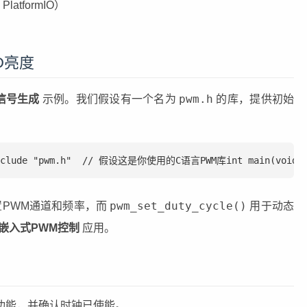
latformIO）
D亮度
pwm.h
信号生成
示例。我们假设有一个名为
的库，提供初始
.h>#include "pwm.h"  // 假设这是你使用的C语言PWM库int main(v
pwm_set_duty_cycle()
PWM通道和频率，而
用于动态
嵌入式PWM控制
应用。
功能，并确认时钟已使能。