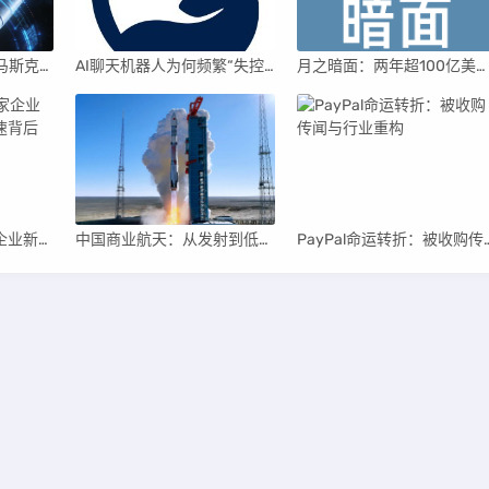
xAI合并SpaceX后：马斯克直接介入，团队压力激增
AI聊天机器人为何频繁“失控”，背后原因及解决方案解析
月之暗面：两年超100亿美元估值，K2.5引领AI新纪元
具身智能赛道：四家企业新晋独角兽，融资竞速背后
中国商业航天：从发射到低空经济，全面加速
PayPal命运转折：被