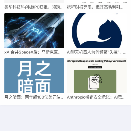
鑫华科技科创板IPO获批，领跑国内半导体材料市场
携程财报亮眼，但其高毛利引发行业争议
xAI合并SpaceX后：马斯克直接介入，团队压力激增
AI聊天机器人为何频繁“失控”，背后原因及解决方案解析
月之暗面：两年超100亿美元估值，K2.5引领AI新纪元
Anthropic撤销安全承诺：AI竞赛中的伦理与商业博弈