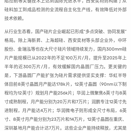
陷控制等关键技术上达到国际先进水平，西安奕材则构建了从
硅料加工到成品检测的全流程自主化生产线，有效降低对外部
技术依赖。
从行业生态看，国产硅片企业崛起已形成“多点突破、协同发展”
格局。除上海新昇、上海超硅、西安奕材等头部企业外，中环
股份、金瑞泓等也在大尺寸硅片领域持续发力，国内300mm硅
片产能规模已从2022年的不足100万片/月，提升至2025年上
半年的近300万片/月，有效缓解国内晶圆厂压力。更关键的
是，下游晶圆厂产能扩张为硅片需求提供坚实支撑：华虹半导
体目前8英寸晶圆月产能达178k片，12英寸晶圆（90nm以下制
程均为12英寸）规划月产能256k片；华润上微聚焦6英寸与8英
寸成熟制程，月产能分别为20万片和7万片；润鹏专注12英寸先
进制程，月产能达4万片；华润微电子则形成全尺寸布局，6英
寸、8英寸月产能分别为23万片和14万片，12英寸晶圆在重庆、
深圳基地月产能合计达7万片。这些企业产能持续释放，尤其是