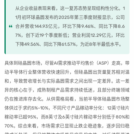
从企业收益表现来看，这一复苏态势呈现结构性分化。1
1月初环球晶圆发布的2025年第三季度财报显示，公司
合并营收144.93亿元，环比下降9.46%、同比下降8.6
7%，创下近19个季度新低；营业利润12.29亿元，环比
下降49.56%、同比下降61.57%，为近8年半最低水平。
具体到硅晶圆市场，尽管AI需求推动平均售价（ASP）走高，带
动半导体行业整体营收快速回升，但硅晶圆出货量复苏相对温
和，导致营收增长与实际晶圆需求之间出现一定差异。这一差
异的核心在于，成熟制程产品需求持续低迷，且部分终端领域
仍在推进库存去化。从供需格局看，当前半导体硅晶圆市场整
体供过于求约5%~10%，不同尺寸产品稼动率分化：12英寸硅片
稼动率已超95%，而8英寸及6英寸硅片稼动率分别低于80%和
70%。综合来看，市场需求已显现止跌企稳迹象，逐步回归稳