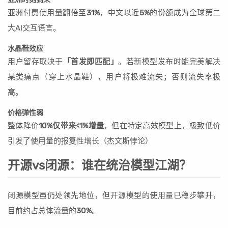
亚洲付费使用量翻倍至
31%
，中文以近
5%
的份额成为全球第二
大AI交互语言。
水晶鞋效应
用户留存取决于
「首发即匹配」
。若新模型发布时能完美解决
某类痛点（穿上水晶鞋），用户将极难流失；否则流失率极
高。
价格弹性弱
整体降价
10%仅带来<1%增量
，但在特定高效模型上，极致低价
引发了使用量的报复性增长（杰文斯悖论）
开源vs闭源：谁在统治模型江湖？
闭源模型虽仍处领先地位，但开源模型的使用量已稳步攀升，
目前约占总体流量的
30%
。