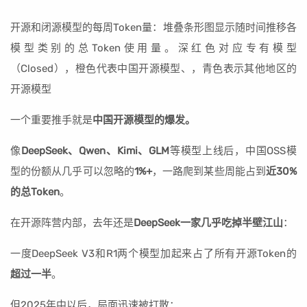
开源和闭源模型的每周Token量：堆叠条形图显示随时间推移各
模型类别的总Token使用量。深红色对应专有模型
（Closed），橙色代表中国开源模型、，青色表示其他地区的
开源模型
一个重要推手就是
中国开源模型的爆发。
像
DeepSeek、Qwen、Kimi、GLM
等模型上线后，中国OSS模
型的份额从几乎可以忽略的
1%+
，一路爬到某些周能占到
近30%
的总Token
。
在开源阵营内部，去年还是
DeepSeek一家几乎吃掉半壁江山
：
一度DeepSeek V3和R1两个模型加起来占了所有开源Token的
超过一半
。
但2025年中以后，局面迅速被打散：