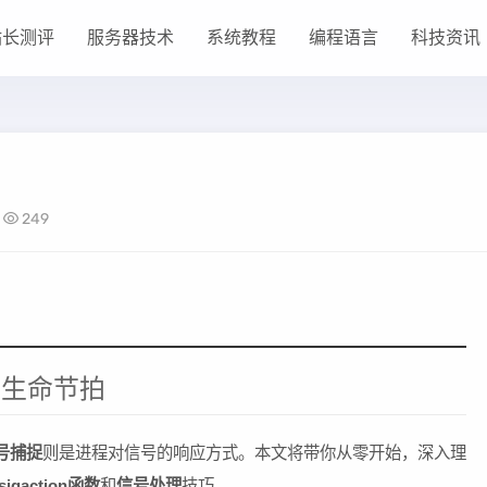
站长测评
服务器技术
系统教程
编程语言
科技资讯
249
的生命节拍
号捕捉
则是进程对信号的响应方式。本文将带你从零开始，深入理
sigaction函数
和
信号处理
技巧。