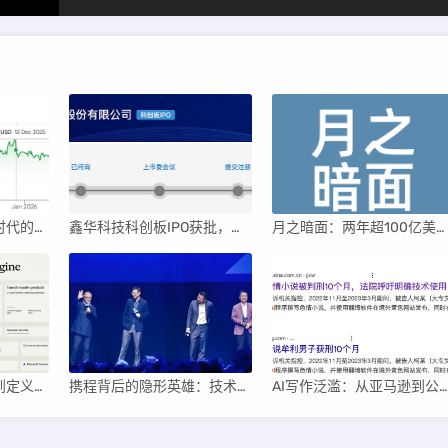
英伟达后浪涌动：AI时代的新王者与隐忧
鑫华科技科创板IPO获批，领跑国内半导体材料市场
月之暗面：两年超100亿美元估值，K2.5引领AI新纪元
AI重塑软件：从赋能到定义新生产关系
携程背后的隐形英雄：技术奠基人顾备春
AI写作泛滥：从亚马逊到公共图书馆的“赛博泔水”