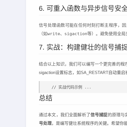
6. 可重入函数与异步信号安
信号处理函数可能在任何时刻打断主程序，因
（如
write
、
sigaction
等）。避免使用全局
7. 实战：构建健壮的信号捕
结合以上知识，我们可以编写一个更完善的程序，
sigaction设置标志，如SA_RESTART自
// 实战代码示例 ...
总结
通过本文，我们全面解析了
信号捕捉
的原理与
号处理
，是编写健壮系统程序的关键。希望你