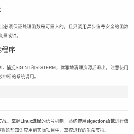
全
此必须保证处理函数是可重入的，且只调用异步信号安全的函数
变量或锁。
捉程序
捕捉SIGINT和SIGTERM，优雅地清理资源后退出。注意使用
动重启被中断的系统调用。
实战。掌握
Linux进程
的信号机制，熟练使用
sigaction函数
进行
信
能将这些知识应用到实际项目中，掌控进程的生命节拍。