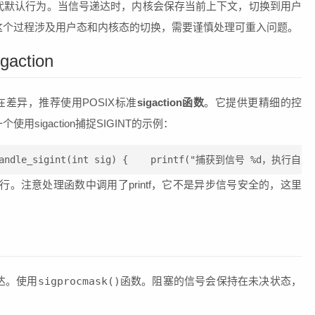
代默认行为。当信号递达时，内核会保存当前上下文，切换到用户
这个过程涉及用户态和内核态的切换，需要谨慎处理可重入问题。
action
在差异，推荐使用POSIX标准
sigaction函数
。它提供更精细的控
igaction捕捉SIGINT的示例：
handle_sigint(int sig) {    printf("捕获到信号 %d，执行自定义处理",
行。注意处理函数中调用了printf，它不是异步信号安全的，这里
达。使用
sigprocmask()
函数。阻塞的信号会保持在未决状态，