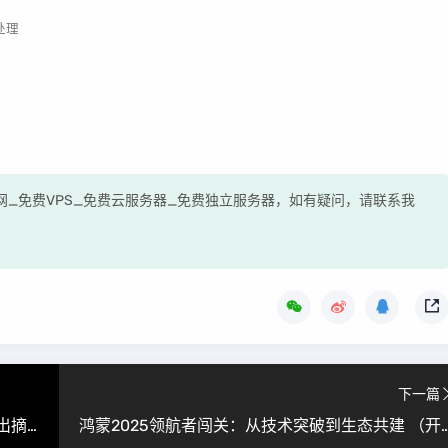
处理
测评网_免费VPS_免费云服务器_免费独立服务器，如有疑问，请联系我
下一篇
特斯拉Optimus机器人展示“翻车”：摔倒瞬间做出摘VR头显动作，自主性遭质疑
鸿蒙2025领航者闯关：从技术突破到生态共建 （