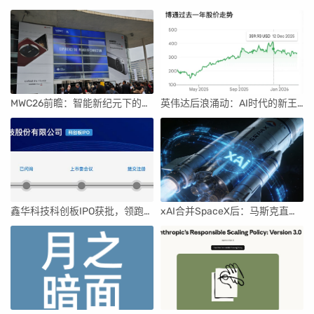
MWC26前瞻：智能新纪元下的科技盛宴
英伟达后浪涌动：AI时代的新王者与隐忧
鑫华科技科创板IPO获批，领跑国内半导体材料市场
xAI合并SpaceX后：马斯克直接介入，团队压力激增