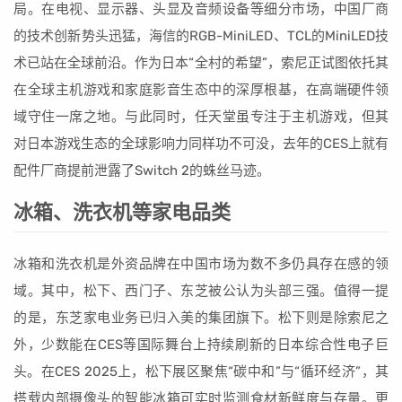
局。在电视、显示器、头显及音频设备等细分市场，中国厂商
的技术创新势头迅猛，海信的RGB-MiniLED、TCL的MiniLED技
术已站在全球前沿。作为日本“全村的希望”，索尼正试图依托其
在全球主机游戏和家庭影音生态中的深厚根基，在高端硬件领
域守住一席之地。与此同时，任天堂虽专注于主机游戏，但其
对日本游戏生态的全球影响力同样功不可没，去年的CES上就有
配件厂商提前泄露了Switch 2的蛛丝马迹。
冰箱、洗衣机等家电品类
冰箱和洗衣机是外资品牌在中国市场为数不多仍具存在感的领
域。其中，松下、西门子、东芝被公认为头部三强。值得一提
的是，东芝家电业务已归入美的集团旗下。松下则是除索尼之
外，少数能在CES等国际舞台上持续刷新的日本综合性电子巨
头。在CES 2025上，松下展区聚焦“碳中和”与“循环经济”，其
搭载内部摄像头的智能冰箱可实时监测食材新鲜度与存量。更