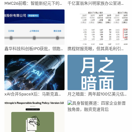
MWC26前瞻：智能新纪元下的科技盛宴
千亿富翁朱兴明家族办公室进军VC圈
鑫华科技科创板IPO获批，领跑国内半导体材料市场
携程财报亮眼，但其高毛利引发行业争议
xAI合并SpaceX后：马斯克直接介入，团队压力激增
月之暗面：两年超100亿美元估值，K2.5引领AI新纪元