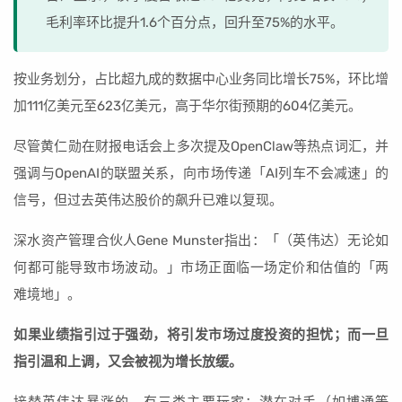
毛利率环比提升1.6个百分点，回升至75%的水平。
按业务划分，占比超九成的数据中心业务同比增长75%，环比增
加111亿美元至623亿美元，高于华尔街预期的604亿美元。
尽管黄仁勋在财报电话会上多次提及OpenClaw等热点词汇，并
强调与OpenAI的联盟关系，向市场传递「AI列车不会减速」的
信号，但过去英伟达股价的飙升已难以复现。
深水资产管理合伙人Gene Munster指出：「（英伟达）无论如
何都可能导致市场波动。」市场正面临一场定价和估值的「两
难境地」。
如果业绩指引过于强劲，将引发市场过度投资的担忧；而一旦
指引温和上调，又会被视为增长放缓。