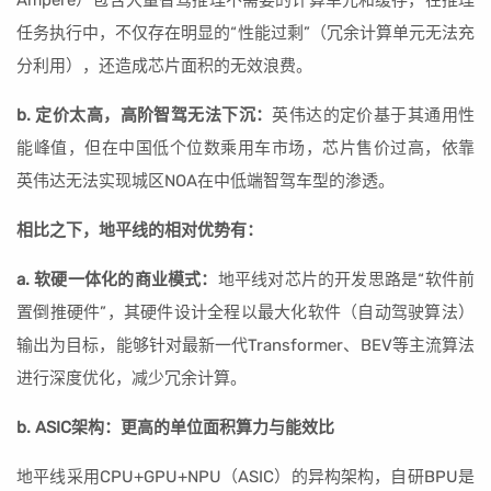
Ampere）包含大量智驾推理不需要的计算单元和缓存，在推理
任务执行中，不仅存在明显的“性能过剩”（冗余计算单元无法充
分利用），还造成芯片面积的无效浪费。
b. 定价太高，高阶智驾无法下沉：
英伟达的定价基于其通用性
能峰值，但在中国低个位数乘用车市场，芯片售价过高，依靠
英伟达无法实现城区NOA在中低端智驾车型的渗透。
相比之下，地平线的相对优势有：
a. 软硬一体化的商业模式：
地平线对芯片的开发思路是“软件前
置倒推硬件”，其硬件设计全程以最大化软件（自动驾驶算法）
输出为目标，能够针对最新一代Transformer、BEV等主流算法
进行深度优化，减少冗余计算。
b. ASIC架构：更高的单位面积算力与能效比
地平线采用CPU+GPU+NPU（ASIC）的异构架构，自研BPU是