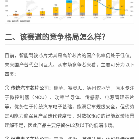
二、该赛道的竞争格局怎么样？
目前，智能驾驶芯片尤其是高阶芯片的国产化率仍处于低位，
未来国产替代空间巨大。从市场竞争者来看，主要可分为以下
四类：
① 传统汽车芯片公司：
瑞萨、赛灵思、德州仪器等，原本专注
于微控制器（MCU）、功率半导体、传感器、电源管理芯片
等。优势在于传统汽车电子基础，能满足车规级安全。但劣势
是AI能力偏弱且产品迭代速度慢，对数据驱动的智能驾驶场景
理解不足，因此产品主要停留在L2及以下的低端市场。