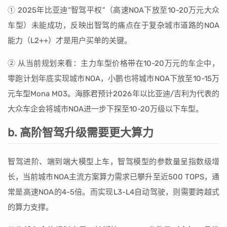
① 2025年比亚迪“智驾平权”（高速NOA下放至10-20万元大众
车型）未能成功，反映出智驾的痛点在于复杂城市道路的NOA
能力（L2++）才是用户买单的关键。
② 从当前规划来看：主力车型价格带在10-20万元的车企中，
零跑计划年底实现城市NOA，小鹏也将城市NOA下放至10-15万
元车型Mona M03。海豚君预计2026年以比亚迪/吉利为代表的
大众车企会将城市NOA进一步下探至10-20万级以下车型。
b. 高阶智驾升级需要更大算力
智驾进阶、端到端大模型上车，智驾模型的参数量呈指数级增
长，当前城市NOA主流方案算力需求已攀升至近500 TOPS，通
常是高速NOA的4-5倍。而实现L3-L4自动驾驶，则需要跨越式
的算力支撑。