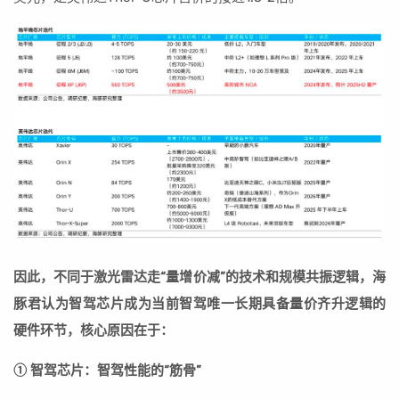
因此，不同于激光雷达走“量增价减”的技术和规模共振逻辑，海
豚君认为智驾芯片成为当前智驾唯一长期具备量价齐升逻辑的
硬件环节，核心原因在于：
① 智驾芯片：智驾性能的“筋骨”