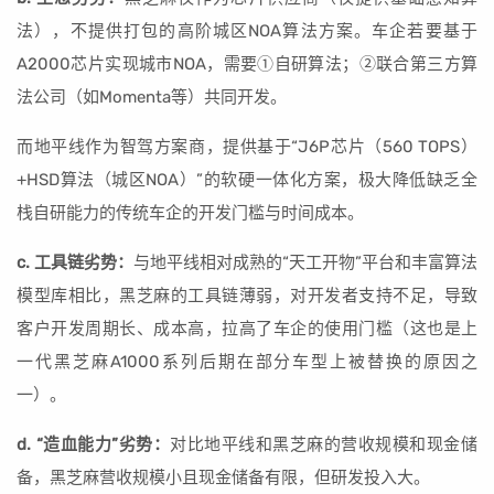
法），不提供打包的高阶城区NOA算法方案。车企若要基于
A2000芯片实现城市NOA，需要①自研算法；②联合第三方算
法公司（如Momenta等）共同开发。
而地平线作为智驾方案商，提供基于“J6P芯片（560 TOPS）
+HSD算法（城区NOA）”的软硬一体化方案，极大降低缺乏全
栈自研能力的传统车企的开发门槛与时间成本。
c. 工具链劣势：
与地平线相对成熟的“天工开物”平台和丰富算法
模型库相比，黑芝麻的工具链薄弱，对开发者支持不足，导致
客户开发周期长、成本高，拉高了车企的使用门槛（这也是上
一代黑芝麻A1000系列后期在部分车型上被替换的原因之
一）。
d. “造血能力”劣势：
对比地平线和黑芝麻的营收规模和现金储
备，黑芝麻营收规模小且现金储备有限，但研发投入大。