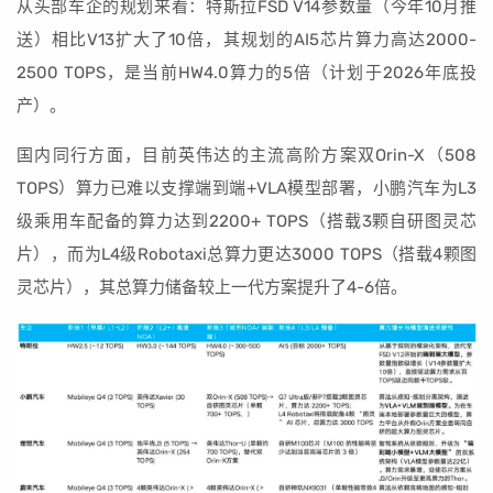
从头部车企的规划来看：特斯拉FSD V14参数量（今年10月推
送）相比V13扩大了10倍，其规划的AI5芯片算力高达2000-
2500 TOPS，是当前HW4.0算力的5倍（计划于2026年底投
产）。
国内同行方面，目前英伟达的主流高阶方案双Orin-X（508
TOPS）算力已难以支撑端到端+VLA模型部署，小鹏汽车为L3
级乘用车配备的算力达到2200+ TOPS（搭载3颗自研图灵芯
片），而为L4级Robotaxi总算力更达3000 TOPS（搭载4颗图
灵芯片），其总算力储备较上一代方案提升了4-6倍。