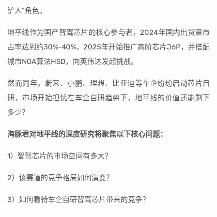
铲人”角色。
地平线作为国产智驾芯片的核心参与者，2024年国内出货量市
占率达到约30%-40%，2025年开始推广高阶芯片J6P，并搭配
城市NOA算法HSD，向英伟达发起挑战。
然而同年，蔚来、小鹏、理想、比亚迪等车企纷纷启动芯片自
研，市场开始担忧在车企自研趋势下，地平线的价值还能剩下
多少？
海豚君对地平线的深度研究将聚焦以下核心问题：
1）智驾芯片的市场空间有多大？
2）该赛道的竞争格局如何演变？
3）如何看待车企自研智驾芯片带来的竞争？