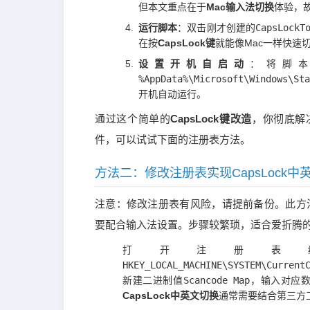
但本文重点在于
Mac输入法切换
体验，
运行脚本
：双击刚才创建的
CapsLockT
在按
CapsLock键
就能像Mac一样快速
设置开机自启动
：将脚
%AppData%\Microsoft\Windows\St
开机自动运行。
通过这个简单的
CapsLock键改造
，你彻底解
件，可以试试下面的注册表方法。
方法二：修改注册表实现CapsLock
注意：修改注册表有风险，请提前备份。此方法
要配合输入法设置。步骤较繁琐，适合爱折腾
打开注册表
HKEY_LOCAL_MACHINE\SYSTEM\Current
新建二进制值
Scancode Map
，输入对应数值
CapsLock中英文切换
通常需要结合第三方