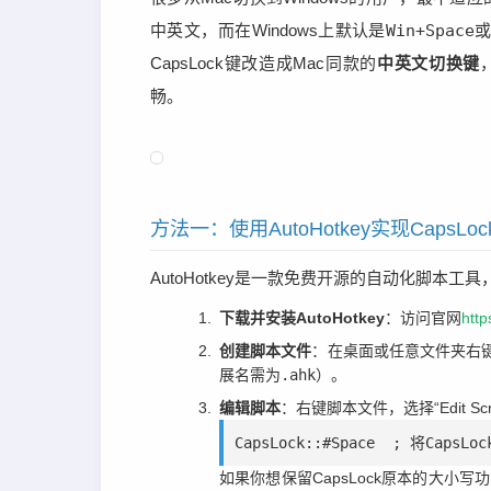
中英文，而在Windows上默认是
Win+Space
CapsLock键改造成Mac同款的
中英文切换键
畅。
方法一：使用AutoHotkey实现CapsL
AutoHotkey是一款免费开源的自动化脚
下载并安装AutoHotkey
：访问官网
http
创建脚本文件
：在桌面或任意文件夹右键
展名需为
.ahk
）。
编辑脚本
：右键脚本文件，选择“Edit S
CapsLock::#Space  ; 将Cap
如果你想保留CapsLock原本的大小