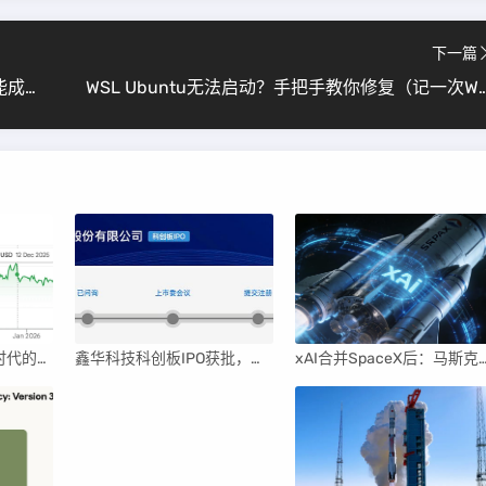
下一篇
Ubuntu 20.04安装Kalibr （跟着教程走一遍就能成功）
WSL Ubuntu无法启动？手把手教你修复（记一次WSL Ubu
英伟达后浪涌动：AI时代的新王者与隐忧
鑫华科技科创板IPO获批，领跑国内半导体材料市场
xAI合并SpaceX后：马斯克直接介入，团