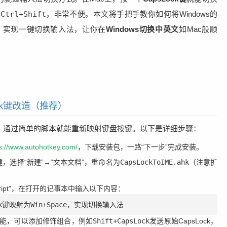
或
Ctrl+Shift
，非常不便。本文将手把手教你如何将Windows的
，实现一键切换输入法，让你在
Windows切换中英文
如Mac般顺
ock键改造（推荐）
本工具，通过简单的脚本就能重新映射键盘按键。以下是详细步骤：
s://www.autohotkey.com/
，下载安装包，一路“下一步”完成安装。
，选择“新建”→“文本文档”，重命名为
CapsLockToIME.ahk
（注意扩
cript”，在打开的记事本中输入以下内容：
sLock键映射为Win+Space，实现切换输入法
写功能，可以添加修饰组合，例如
Shift+CapsLock
发送原始CapsLock，