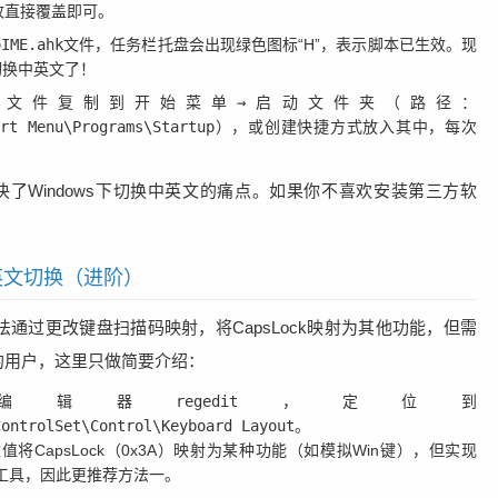
故直接覆盖即可。
oIME.ahk
文件，任务栏托盘会出现绿色图标“H”，表示脚本已生效。现
切换中英文了！
本文件复制到
开始菜单→启动
文件夹（路径：
art Menu\Programs\Startup
），或创建快捷方式放入其中，每次
决了Windows下切换中英文的痛点。如果你不喜欢安装第三方软
中英文切换（进阶）
通过更改键盘扫描码映射，将CapsLock映射为其他功能，但需
的用户，这里只做简要介绍：
编辑器
regedit
，定位到
ControlSet\Control\Keyboard Layout
。
将CapsLock（0x3A）映射为某种功能（如模拟Win键），但实现
工具，因此更推荐方法一。