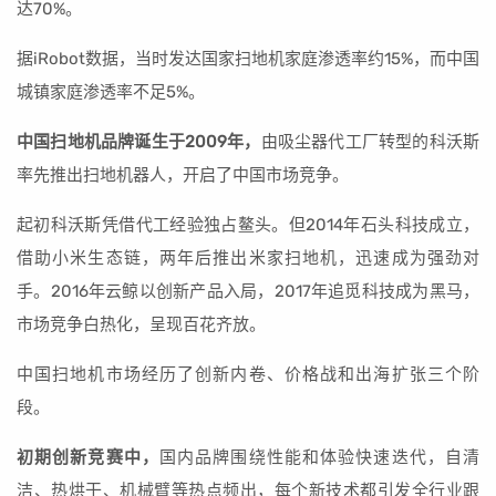
达70%。
据iRobot数据，当时发达国家扫地机家庭渗透率约15%，而中国
城镇家庭渗透率不足5%。
中国扫地机品牌诞生于2009年，
由吸尘器代工厂转型的科沃斯
率先推出扫地机器人，开启了中国市场竞争。
起初科沃斯凭借代工经验独占鳌头。但2014年石头科技成立，
借助小米生态链，两年后推出米家扫地机，迅速成为强劲对
手。2016年云鲸以创新产品入局，2017年追觅科技成为黑马，
市场竞争白热化，呈现百花齐放。
中国扫地机市场经历了创新内卷、价格战和出海扩张三个阶
段。
初期创新竞赛中，
国内品牌围绕性能和体验快速迭代，自清
洁、热烘干、机械臂等热点频出，每个新技术都引发全行业跟