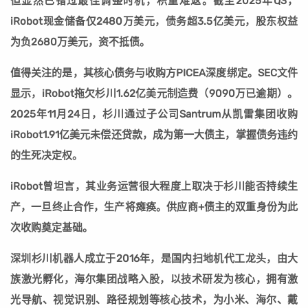
但显然已错过最佳调整时机，积重难返。截至2025年Q3，
iRobot现金储备仅2480万美元，债务超3.5亿美元，股东权益
为负2680万美元，资不抵债。
值得关注的是，其核心债务与收购方PICEA深度绑定。SEC文件
显示，iRobot拖欠杉川1.62亿美元制造费（9090万已逾期）。
2025年11月24日，杉川通过子公司Santrum从凯雷集团收购
iRobot1.91亿美元未偿还贷款，成为第一大债主，掌握债务违约
的生死决定权。
iRobot曾坦言，其业务运营很大程度上取决于杉川能否持续生
产，一旦终止合作，生产将瘫痪。供应商+债主的双重身份为此
次收购奠定基础。
深圳杉川机器人成立于2016年，是国内扫地机代工龙头，由大
族激光孵化，海尔集团战略入股，以技术研发为核心，拥有激
光导航、视觉识别、路径规划等核心技术，为小米、海尔、戴