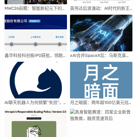
MWC26前瞻：智能新纪元下的科技盛宴
英伟达后浪涌动：AI时代的新王者与隐忧
鑫华科技科创板IPO获批，领跑国内半导体材料市场
xAI合并SpaceX后：马斯克直接介入，团队压力激增
AI聊天机器人为何频繁“失控”，背后原因及解决方案解析
月之暗面：两年超100亿美元估值，K2.5引领AI新纪元