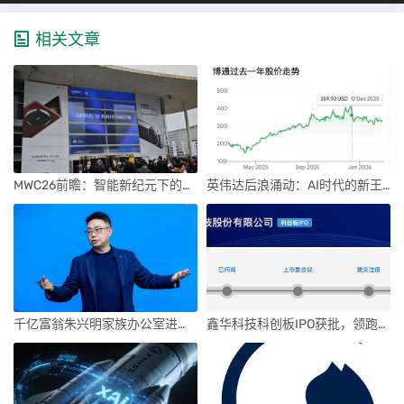
相关文章
MWC26前瞻：智能新纪元下的科技盛宴
英伟达后浪涌动：AI时代的新王者与隐忧
千亿富翁朱兴明家族办公室进军VC圈
鑫华科技科创板IPO获批，领跑国内半导体材料市场