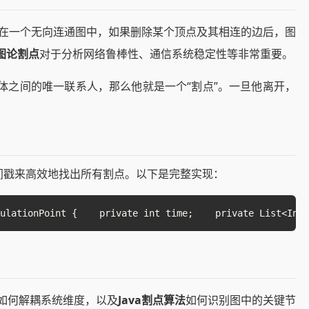
oint）是指在一个无向连通图中，如果删除某个顶点及其相连的边后，图
图论割点
对于分析网络鲁棒性、通信系统稳定性等非常重要。
体之间的唯一联系人，那么他就是一个“割点”。一旦他离开，
和时间戳来高效地找出所有割点。以下是完整实现：
culationPoint {    private int time;    private List<In
如何解耦系统维度，以及
Java割点算法
如何识别图中的关键节