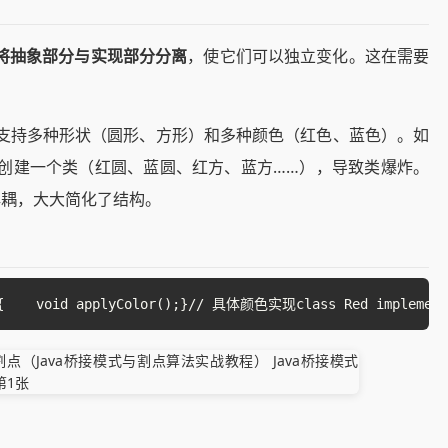
将抽象部分与实现部分分离
，使它们可以独立变化。这在需要
支持多种形状（圆形、方形）和多种颜色（红色、蓝色）。如
创建一个类（红圆、蓝圆、红方、蓝方……），导致类爆炸。
解耦，大大简化了结构。
oid applyColor();}// 具体颜色实现class Red implements Color