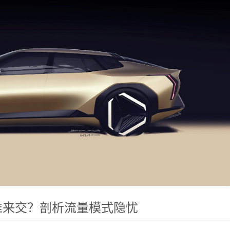
谁来交？剖析流量模式隐忧