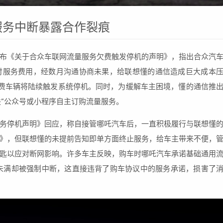
服务中断暴露合作裂痕
布《关于合众车联网流量服务欠费触发停机的声明》，指出合众汽
付服务费用，经数月沟通协商未果，给联想懂的通信造成巨大成本
费车辆将陆续触发系统停机。同时，为缓解车主困境，懂的通信推
联”公众号或小程序自主订购流量服务。
务停机声明》回应，称自接管哪吒汽车后，一直积极履行与联想懂
》，但联想懂的未提前告知即单方面终止服务，给车主带来不便，
匙以应对断网影响。许多车主反映，购车时哪吒汽车承诺基础通用
未满却被强制中断，这直接违背了购车协议中的服务承诺，损害了