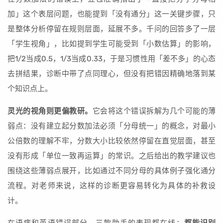
加」这个表层问题，也能提到「没有通分」这一关键步骤，只
是整体分析停留在规则层面，延展不多。千问的回答多了一层
「学生视角」，比如提到学生可能受到「小数估算」的影响，
把1/2当成0.5，1/3当成0.33，于是习惯性用「差不多」的心态
去拼结果，诊断中带了点同理心，但没有把错因精确地落到某
个知识点上。
灵光的视角则更偏教研。
它会将这个错误拆解为几个可能的薄
弱点：没有建立起分数加法必须「分母统一」的概念，对最小
公倍数的理解不牢，分数大小比较依然停留在直觉层面，甚至
没有形成「单位一致再运算」的常识。之后给出的教学建议也
围绕这些薄弱点展开，比如通过不同分母的具体例子强化通分
流程。对老师来说，这样的诊断更容易转化为具体的补救设
计。