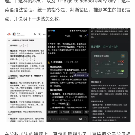
理。」这样的病句；以及「He go to school every day.」这种
英语语法错误。统一的指令是：判断错因，推测学生的知识盲
点，并说明下一步该怎么教。
在分数加法的错误上，豆包准确指出了「直接把分子分母相