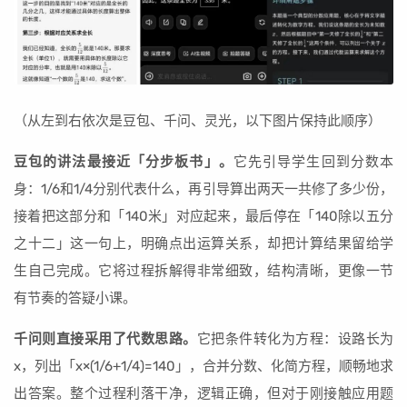
（从左到右依次是豆包、千问、灵光，以下图片保持此顺序）
豆包的讲法最接近「分步板书」。
它先引导学生回到分数本
身：1/6和1/4分别代表什么，再引导算出两天一共修了多少份，
接着把这部分和「140米」对应起来，最后停在「140除以五分
之十二」这一句上，明确点出运算关系，却把计算结果留给学
生自己完成。它将过程拆解得非常细致，结构清晰，更像一节
有节奏的答疑小课。
千问则直接采用了代数思路。
它把条件转化为方程：设路长为
x，列出「x×(1/6+1/4)=140」，合并分数、化简方程，顺畅地求
出答案。整个过程利落干净，逻辑正确，但对于刚接触应用题