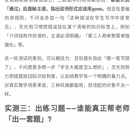
在语病和英语错误部分，三款助手的表现都在线：
都能识别
「通过」后面缺主语，指出动词形式应该用goes。
但豆包更偏
向讲规则，千问会多加一句「这种错误在学生写作中很常
见」，灵光则习惯把错误挂在某个清晰的知识标签上，例如
「介词结构作状语时，主语必须明确」「第三人称单数需单独
强化」等。
这一轮测试的差别，可以概括为：豆包擅长指出「哪一笔写错
了」，千问愿意多想一步「学生大概是怎么想的」，灵光则努
力把错题放回知识结构里，让后续教学有一个明确的着力点。
对真实教学场景来说，三种风格都能用，但适配的对象不太一
样。
实测三：出练习题——谁能真正帮老师
「出一套题」?