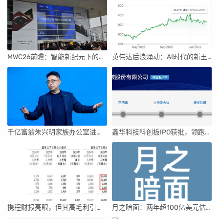
MWC26前瞻：智能新纪元下的科技盛宴
英伟达后浪涌动：AI时代的新王者与隐忧
千亿富翁朱兴明家族办公室进军VC圈
鑫华科技科创板IPO获批，领跑国内半导体材料市场
携程财报亮眼，但其高毛利引发行业争议
月之暗面：两年超100亿美元估值，K2.5引领AI新纪元