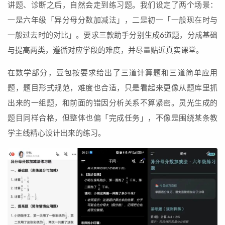
讲题、诊断之后，自然会走到练习题。我们设定了两个场景：
一是六年级「异分母分数加减法」，二是初一「一般现在时与
一般过去时的对比」。要求三款助手分别生成6道题，分成基础
与提高两类，遵循对应学段的难度，并尽量贴近真实课堂。
在数学部分，豆包按要求给出了三道计算题和三道简单应用
题，题目形式规范，难度也合适，只是看起来更像从题库里抓
出来的一组题，和前面的错因分析关系不算紧密。灵光生成的
题目同样合格，但整体也偏「完成任务」，不像是围绕某条教
学主线精心设计出来的练习。