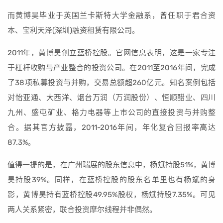
而黄博昊毕业于英国兰卡斯特大学金融系，曾任职于君合资
本、宝利天泽(深圳)融资租赁有限公司。
2011年，黄博昊创立蓝桥控股。官网信息表明，这是一家专注
于杠杆收购与产业整合的投资公司。在2011至2016年间，完成
了38项私募投资与并购，交易总额超260亿元。知名案例包括
对怡亚通、大西洋、烟台万润（万润股份）、恒顺醋业、四川
九州、盛屯矿业、格力电器等上市公司的直接投资与并购整
合。据其官方披露，2011-2016年间，年化复合回报率高达
87.3%。
值得一提的是，在广州瑞展的股东信息中，杨斌持股51%，黄博
昊持股39%。同样，在蓝桥控股的股东名单里也有杨斌的身
影，黄博昊持有蓝桥控股49.95%股权，杨斌持股7.35%。可见
两人关系紧密，联合投资摩尔线程并非偶然。