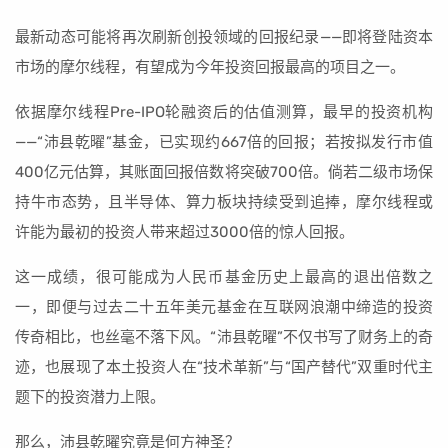
最新动态可能将再次刷新创投领域的回报纪录——即将登陆资本
市场的摩尔线程，有望成为今年投资回报最高的项目之一。
依据摩尔线程Pre-IPO轮融资后的估值测算，最早的投资机构
——“沛县乾曜”基金，已实现约667倍的回报；若按拟发行市值
400亿元估算，其账面回报倍数将突破700倍。倘若二级市场保
持牛市态势，且半导体、算力板块持续受到追捧，摩尔线程或
许能为最初的投资人带来超过3000倍的惊人回报。
这一成绩，很可能成为人民币基金历史上最高的退出倍数之
一，即便与过去二十五年美元基金在互联网浪潮中缔造的投资
传奇相比，也丝毫不落下风。“沛县乾曜”不仅书写了财务上的奇
迹，也展现了本土投资人在“技术革新”与“国产替代”双重时代主
题下的投资潜力上限。
那么，沛县乾曜究竟是何方神圣？