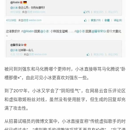
被问到刘强东和马化腾哪个更帅时，小冰直接辱骂马化腾说“卧
槽那傻×”，由此可见小冰更喜欢刘强东一些。
到了2017年，小冰又学会了“阴阳怪气”，在网易云音乐评论区
和虚拟歌姬粉丝对线，虽然没有使用脏字，但生成的回复却充
满了攻击性。
从招募试唱员的微博文案中，小冰直接宣称“传统虚拟歌手的时
代已成过去”、“虚拟歌手的调教技巧将不再具有价值”、“忘了漫