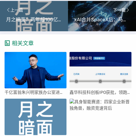
上一篇
下一篇
月之暗面：两年超100亿美元估值，K2.5引领AI新纪元
xAI合并SpaceX后：马斯克直接介入，团队压力激增
相关文章
千亿富翁朱兴明家族办公室进军VC圈
鑫华科技科创板IPO获批，领跑国内半导体材料市场