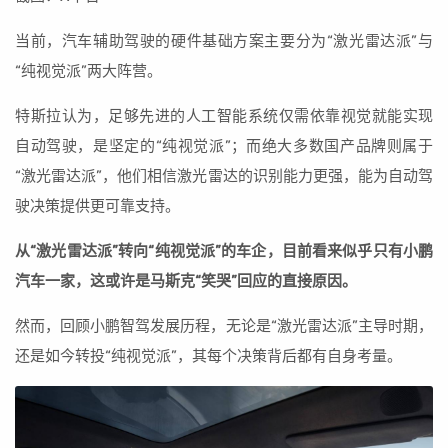
当前，汽车辅助驾驶的硬件基础方案主要分为“激光雷达派”与
“纯视觉派”两大阵营。
特斯拉认为，足够先进的人工智能系统仅需依靠视觉就能实现
自动驾驶，是坚定的“纯视觉派”；而绝大多数国产品牌则属于
“激光雷达派”，他们相信激光雷达的识别能力更强，能为自动驾
驶决策提供更可靠支持。
从“激光雷达派”转向“纯视觉派”的车企，目前看来似乎只有小鹏
汽车一家，这或许是马斯克“笑哭”回应的直接原因。
然而，回顾小鹏智驾发展历程，无论是“激光雷达派”主导时期，
还是如今转投“纯视觉派”，其每个决策背后都有自身考量。