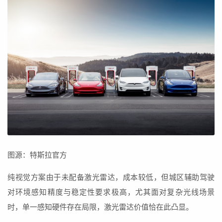
图源：特斯拉官方
纯视觉方案由于未配备激光雷达，成本较低，但城区辅助驾驶
对环境感知精度与稳定性要求极高，尤其面对复杂光线场景
时，单一感知硬件存在局限，激光雷达价值恰在此凸显。