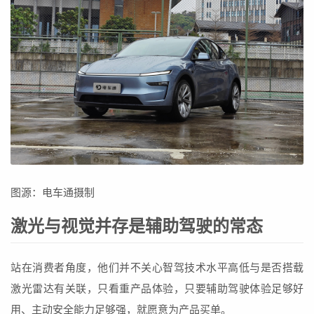
图源：电车通摄制
激光与视觉并存是辅助驾驶的常态
站在消费者角度，他们并不关心智驾技术水平高低与是否搭载
激光雷达有关联，只看重产品体验，只要辅助驾驶体验足够好
用、主动安全能力足够强，就愿意为产品买单。