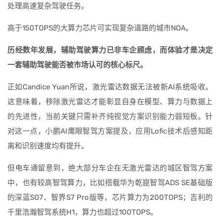
处理高速复杂驾驶任务。
高于150TOPS的大算力芯片可实现复杂道路的城市NOA。
历经数年发展，辅助驾驶算力已非车企顾虑，而体验才是决定
一套辅助驾驶能否被市场认可的核心标尺。
正如Candice Yuan所说，激光雷达数据无法被新AI系统吸收。
这意味着，移除激光雷达才能彰显自身在模型、算力与数据上
的先进性，当前关键只需补齐纯视觉方案识别能力弱短板。针
对这一点，小鹏AI鹰眼智驾方案提及，应用Lofic技术后感知距
离和识别速度均有提升。
但电车通留意到，绝大部分车企在无激光雷达的城区智驾方案
中，也有较高智驾算力，比如搭载华为乾崑智驾ADS SE基础版
的深蓝S07、智界S7 Pro版等，芯片算力为200TOPS；吉利的
千里浩瀚智驾系统H1，算力也超过100TOPS。