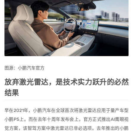
图源：小鹏汽车官方
放弃激光雷达，是技术实力跃升的必然
结果
早在2021年，小鹏汽车在全球首次将激光雷达应用于量产车型
小鹏P5上。而在去年十周年发布会上，官方正式推出AI鹰眼视
觉方案，该智驾方案中激光雷达已非必选项。去年推出的小鹏