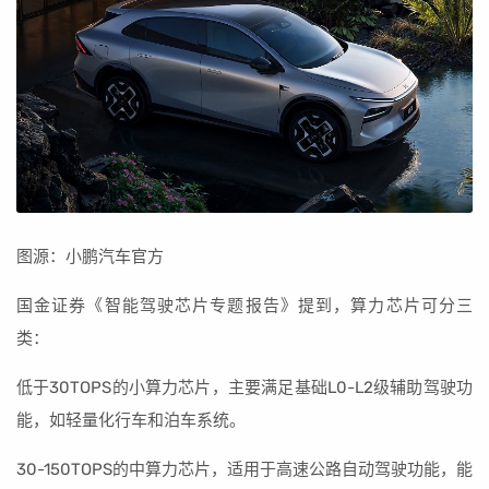
图源：小鹏汽车官方
国金证券《智能驾驶芯片专题报告》提到，算力芯片可分三
类：
低于30TOPS的小算力芯片，主要满足基础L0-L2级辅助驾驶功
能，如轻量化行车和泊车系统。
30-150TOPS的中算力芯片，适用于高速公路自动驾驶功能，能