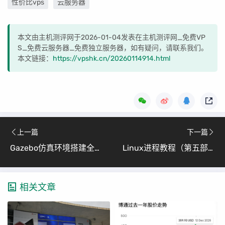
性价比vps
云服务器
本文由主机测评网于2026-01-04发表在主机测评网_免费VP
S_免费云服务器_免费独立服务器，如有疑问，请联系我们。
本文链接：
https://vpshk.cn/20260114914.html
上一篇
下一篇
Gazebo仿真环境搭建全攻略（Ubuntu 22.04从入门到精通）
Linux进程教程（第五部分）：初识命令行参数与环境变量
相关文章