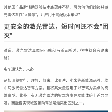
其他国产品牌辅助驾驶技术底蕴并不弱，可为何他们始终将激
光雷达看作“香饽饽”，并应用于高配版本车型？
更安全的激光雷达，短时间还不会“团
灭”
难道，激光雷达真像何小鹏和马斯克所说，很快就会穷途末
路？
电车通认为，未必。
诸如鸿蒙智行、理想、蔚来、比亚迪、小米等新能源品牌，均
布局激光雷达智驾方案，且将其大量应用于以智驾为卖点的高
端车型。此外，有无激光雷达的智驾方案在功能体验上差异显
著，而能否实现城区辅助驾驶是最突出区别之一。