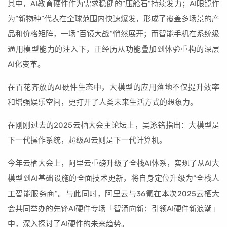
其中，AI教育硬件作为需求稳健的“压舱石”持续发力；AI眼镜作
为“新物种”代表在全球范围内快速爆发，形成了覆盖多场景的产
品和价格矩阵，一场“百镜大战”悄然展开；而智能手机在系统级
通用模型能力的注入下，正经历从功能叠加到体验重构的深层
AI化变革。
在百花齐放的AI硬件生态中，大模型的应用落地不仅提升效率
和增强娱乐空间，更打开了人类未来生活方式的想象力。
在刚刚过去的2025云栖大会主论坛上，吴泳铭指出：大模型是
下一代操作系统，超级AI云则是下一代计算机。
今年云栖大会上，阿里云重磅升级了全栈AI体系，实现了从AI大
模型到AI基础设施的全面技术更新，将自身定位升级为“全栈人
工智能服务商”。与此同时，阿里云与36氪在本次2025云栖大
会共同举办的先锋AI硬件专场「智涌向新：引领AI硬件新浪潮」
中，深入探讨了AI硬件的未来趋势。