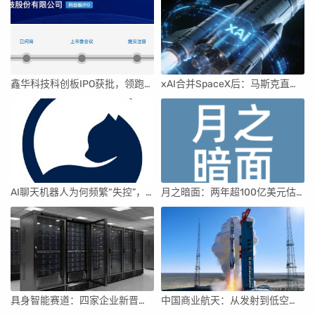
鑫华科技科创板IPO获批，领跑国内半导体材料市场
xAI合并SpaceX后：马斯克直接介入，团队压力激增
AI聊天机器人为何频繁“失控”，背后原因及解决方案解析
月之暗面：两年超100亿美元估值，K2.5引领AI新纪元
具身智能赛道：四家企业新晋独角兽，融资竞速背后
中国商业航天：从发射到低空经济，全面加速