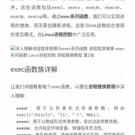
序。这些函数包括execl、execv、execle、execve、
execlp、execvp等。通过
exec系列函数
，我们可以实现进
程的替换，而无需创建新进程。这是与fork函数结合使用
的常见模式，在
Linux进程控制
中广泛应用。
exec函数族详解
让我们详细看看每个exec函数，以便在
进程替换教程
中深
入理解：
execl
：用于以列表形式传递参数，例如
execl("/bin/ls", "ls", "-l", NULL)
。
execv
：用于以数组形式传递参数，适合动态参数场景。
execle
：允许指定环境变量，增强程序灵活性。
execve
：是系统调用，其他函数基于它实现，提供底层控