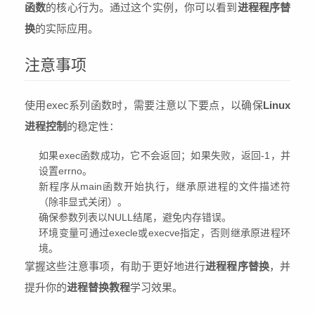
函数
的核心行为。通过这个实例，你可以看到
进程程序替
换
的实际应用。
注意事项
使用exec系列函数时，需要注意以下要点，以确保
Linux
进程控制
的稳定性：
如果exec函数成功，它不会返回；如果失败，返回-1，并
设置errno。
新程序从main函数开始执行，继承原进程的文件描述符
（除非显式关闭）。
确保参数列表以NULL结尾，避免内存错误。
环境变量可通过execle或execve指定，否则继承原进程环
境。
掌握这些注意事项，有助于更好地进行
进程程序替换
，并
提升你的
进程替换教程
学习效果。