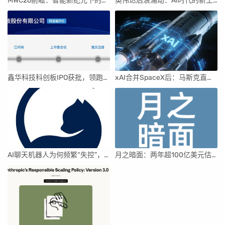
MWC26前瞻：智能新纪元下的科技盛宴
英伟达后浪涌动：AI时代的新王者与隐忧
鑫华科技科创板IPO获批，领跑国内半导体材料市场
xAI合并SpaceX后：马斯克直接介入，团队压力激增
AI聊天机器人为何频繁“失控”，背后原因及解决方案解析
月之暗面：两年超100亿美元估值，K2.5引领AI新纪元