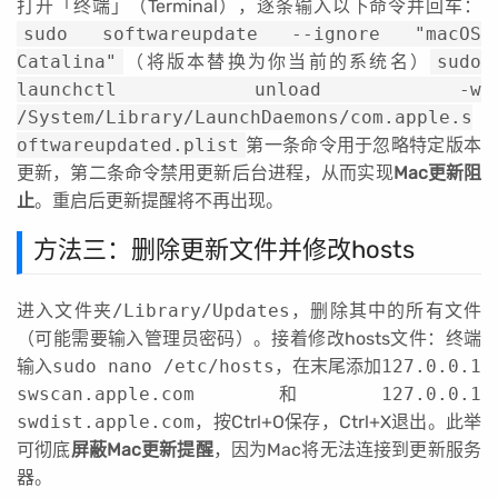
打开「终端」（Terminal），逐条输入以下命令并回车：
sudo softwareupdate --ignore "macOS
Catalina"
（将版本替换为你当前的系统名）
sudo
launchctl unload -w
/System/Library/LaunchDaemons/com.apple.s
oftwareupdated.plist
第一条命令用于忽略特定版本
更新，第二条命令禁用更新后台进程，从而实现
Mac更新阻
止
。重启后更新提醒将不再出现。
方法三：删除更新文件并修改hosts
进入文件夹
/Library/Updates
，删除其中的所有文件
（可能需要输入管理员密码）。接着修改hosts文件：终端
输入
sudo nano /etc/hosts
，在末尾添加
127.0.0.1
swscan.apple.com
和
127.0.0.1
swdist.apple.com
，按Ctrl+O保存，Ctrl+X退出。此举
可彻底
屏蔽Mac更新提醒
，因为Mac将无法连接到更新服务
器。