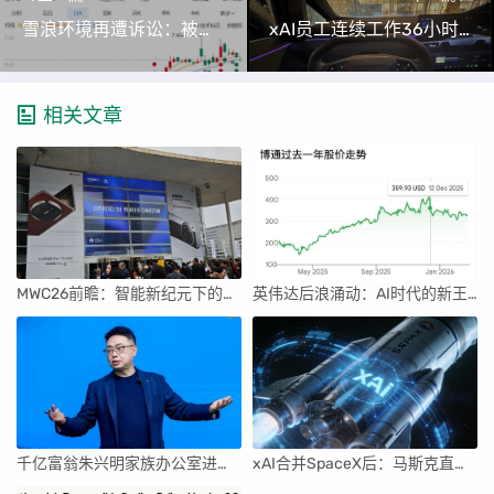
雪浪环境再遭诉讼：被苏州银行追债4900万，负债率超93%股价却涨近35%
xAI员工连续工作36小时获同事致敬，马斯克笑哭回应
相关文章
MWC26前瞻：智能新纪元下的科技盛宴
英伟达后浪涌动：AI时代的新王者与隐忧
千亿富翁朱兴明家族办公室进军VC圈
xAI合并SpaceX后：马斯克直接介入，团队压力激增