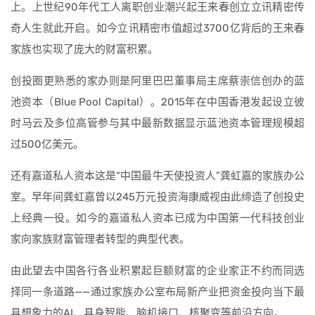
上。上世纪90年代工人离职创业潮兴起王来春创立立讯精密传
奇人生就此开启。如今立讯精密市值超过3700亿背后的王来春
家族也实现了庞大的财富积累。
创投圈更熟悉的家办则是阿里巴巴董事局主席蔡崇信创办的蓝
池资本（Blue Pool Capital）。2015年在中国香港发起设立彼
时马云及多位高管参与其中最新数据显示蓝池资本管理规模超
过500亿美元。
还有嘉道私人资本这是“中国最牛天使投资人”龚虹嘉的家族办公
室。早年间龚虹嘉曾以245万元投资海康威视由此缔造了创投史
上经典一役。如今的嘉道私人资本已成为中国第一代科技创业
家向家族财富管理者转型的典型代表。
由此望去中国各行各业积累起巨额财富的企业家正不约而同选
择同一条道路——通过家族办公室布局新产业把资金投向当下最
具想象力的AI、具身智能、脑机接口、核聚变等前沿方向。