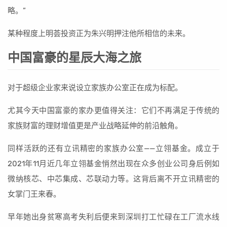
略。”
某种程度上明荟投资正为朱兴明押注他所相信的未来。
中国富豪的星辰大海之旅
对于超级企业家来说设立家族办公室正在成为标配。
尤其今天中国富豪的家办更值得关注：它们不再满足于传统的
家族财富的理财增值更是产业战略延伸的前沿触角。
同样活跃的还有立讯精密的家族办公室——立翎基金。成立于
2021年11月近几年立翎基金悄然出现在众多创业公司身后例如
微纳核芯、中芯集成、芯联动力等。这背后离不开立讯精密的
女掌门王来春。
早年她出身贫寒高考失利后便来到深圳打工忙碌在工厂流水线