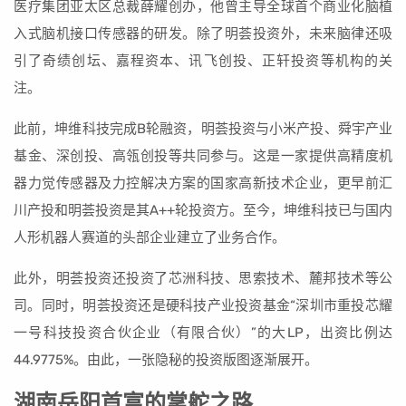
医疗集团亚太区总裁薛耀创办，他曾主导全球首个商业化脑植
入式脑机接口传感器的研发。除了明荟投资外，未来脑律还吸
引了奇绩创坛、嘉程资本、讯飞创投、正轩投资等机构的关
注。
此前，坤维科技完成B轮融资，明荟投资与小米产投、舜宇产业
基金、深创投、高瓴创投等共同参与。这是一家提供高精度机
器力觉传感器及力控解决方案的国家高新技术企业，更早前汇
川产投和明荟投资是其A++轮投资方。至今，坤维科技已与国内
人形机器人赛道的头部企业建立了业务合作。
此外，明荟投资还投资了芯洲科技、思索技术、麓邦技术等公
司。同时，明荟投资还是硬科技产业投资基金“深圳市重投芯耀
一号科技投资合伙企业（有限合伙）”的大LP，出资比例达
44.9775%。由此，一张隐秘的投资版图逐渐展开。
湖南岳阳首富的掌舵之路