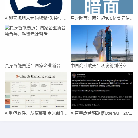
AI聊天机器人为何频繁“失控”，背后原因及解决方案解析
月之暗面：两年超100亿美元估值，K2.5引领AI新纪元
具身智能赛道：四家企业新晋独角兽，融资竞速背后
中国商业航天：从发射到低空经济，全面加速
AI重塑软件：从赋能到定义新生产关系
AI巨星庞若明跳槽OpenAI，2亿薪酬成焦点