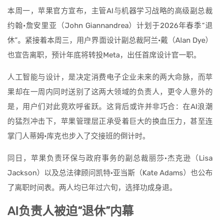
本周一，苹果官方宣布，主管AI与机器学习战略的高级副总裁
约翰·詹安里亚（John Giannandrea）计划于2026年春季“退
休”。紧接着本周三，用户界面设计副总裁阿兰·戴（Alan Dye）
也宣告离职，预计年底将转投Meta，出任首席设计官一职。
人工智能与设计，是决定消费电子企业未来的两大命脉，而苹
果却在一周内同时送别了这两大领域的负责人，更令人意外的
是，用户们对此竟欢呼雀跃。这背后或许并非巧合：在AI浪潮
的猛烈冲击下，苹果管理层正承受着巨大的换血压力，甚至连
掌门人蒂姆·库克也步入了交接班的倒计时。
同日，苹果负责环保与政府事务的副总裁丽莎·杰克逊（Lisa
Jackson）以及总法律顾问凯特·亚当斯（Kate Adams）也公布
了离职时间表。两人均已年过六旬，选择功成身退。
AI负责人被迫“退休”内幕