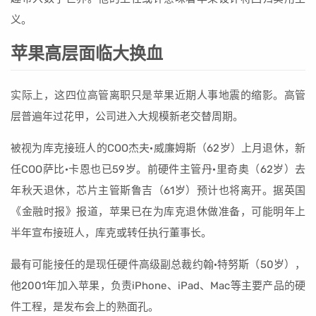
义。
苹果高层面临大换血
实际上，这四位高管离职只是苹果近期人事地震的缩影。高管
层普遍年过花甲，公司进入大规模新老交替周期。
被视为库克接班人的COO杰夫·威廉姆斯（62岁）上月退休，新
任COO萨比·卡恩也已59岁。前硬件主管丹·里奇奥（62岁）去
年秋天退休，芯片主管斯鲁吉（61岁）预计也将离开。据英国
《金融时报》报道，苹果已在为库克退休做准备，可能明年上
半年宣布接班人，库克或转任执行董事长。
最有可能接任的是现任硬件高级副总裁约翰·特努斯（50岁），
他2001年加入苹果，负责iPhone、iPad、Mac等主要产品的硬
件工程，是发布会上的熟面孔。