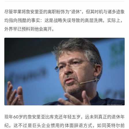
尽管苹果将詹安里亚的离职粉饰为“退休”，但其时机与诸多迹象
均指向残酷的事实：这是战略失误导致的高层洗牌。实际上，
外界早已预料到他会离开。
现年60岁的詹安里亚比库克还年轻五岁，远未到真正的退休年
纪。这不过是巨头企业惯用的体面辞退方式，如同英特尔前