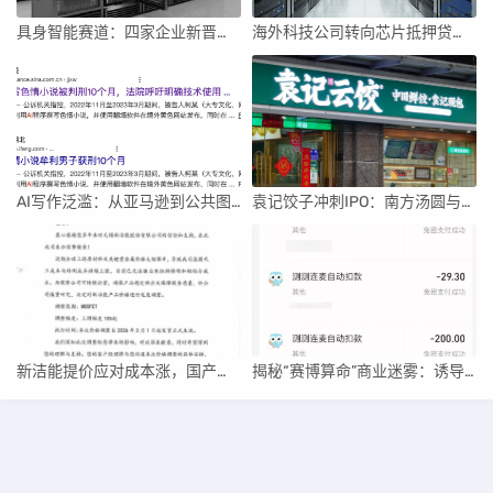
具身智能赛道：四家企业新晋独角兽，融资竞速背后
海外科技公司转向芯片抵押贷款，AI投资热潮涌动
AI写作泛滥：从亚马逊到公共图书馆的“赛博泔水”
袁记饺子冲刺IPO：南方汤圆与北方饺子的年味对决
新洁能提价应对成本涨，国产芯片涨价潮来袭
揭秘“赛博算命”商业迷雾：诱导消费与监管挑战