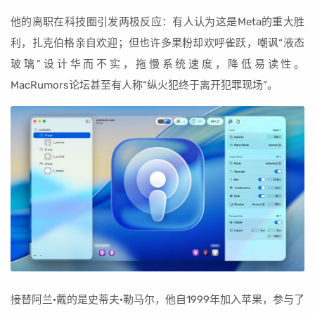
他的离职在科技圈引发两极反应：有人认为这是Meta的重大胜
利，扎克伯格亲自欢迎；但也许多果粉却欢呼雀跃，嘲讽“液态
玻璃”设计华而不实，拖慢系统速度，降低易读性。
MacRumors论坛甚至有人称“纵火犯终于离开犯罪现场”。
接替阿兰·戴的是史蒂夫·勒马尔，他自1999年加入苹果，参与了