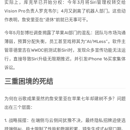
实际上，库克早已开始分权：今年3月将Siri管理权转交给
Vision Pro负责人罗克韦尔；4月又剥离了机器人部门。这些动
作表明，詹安里亚在“退休”前就已无事可干。
今年5月彭博社调查揭露了苹果AI部门的混乱：团队与市场沟通
薄弱，预算分配失衡，员工甚至戏称其为“AI/MLess”。软件主
管菲德里吉在WWDC前测试新Siri时，发现众多宣传功能无法运
行，直接导致Siri升级无限期推迟，并引发iPhone 16买家集体
诉讼。
三重困境的死结
为何在谷歌成果斐然的詹安里亚在苹果七年却建树不多？问题
出在三个层面：
1. 战略摇摆：在端侧与云侧间犹豫不决，最终隐私招牌迫使选
择端侧AI，极大限制了性能和数据积累，错失生成式AI窗口期。