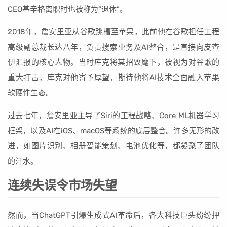
CEO基辛格离职时也被称为“退休”。
2018年，詹安里亚从谷歌跳槽至苹果，此前他在谷歌担任工程
高级副总裁长达八年，负责搜索业务及AI整合，是直接向皮查
伊汇报的核心人物。当时库克将其招致麾下，被视为对谷歌的
重大打击，库克对他寄予厚望，期待他将AI技术全面融入苹果
软硬件生态。
过去七年，詹安里亚主导了Siri的工程战略、Core ML机器学习
框架，以及AI在iOS、macOS等系统的底层整合。许多无形的改
进，如图片识别、相册智能策划、电池优化等，都凝聚了团队
的汗水。
连续失误令市场失望
然而，当ChatGPT引爆生成式AI革命后，各大科技巨头纷纷押