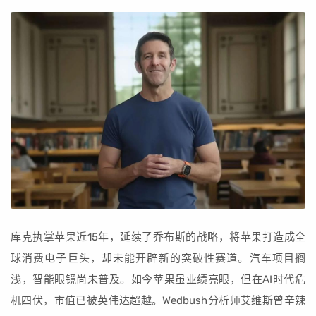
库克执掌苹果近15年，延续了乔布斯的战略，将苹果打造成全
球消费电子巨头，却未能开辟新的突破性赛道。汽车项目搁
浅，智能眼镜尚未普及。如今苹果虽业绩亮眼，但在AI时代危
机四伏，市值已被英伟达超越。Wedbush分析师艾维斯曾辛辣