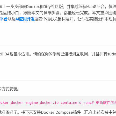
上一步步部署Docker和Dify社区版，并集成蓝耘MaaS平台，快
还是运维小白，跟随本文的详细步骤，都能轻松完成。本文重点围
S平台
以及
AI应用开发
这四个核心关键词展开，让你在实际操作中理
版本如20.04也基本适用。请确保你的系统已连接到互联网，并且拥有sud
荐的方式安装。
 docker-engine docker.io containerd runc# 更新软件包索引sud
准备好了。接下来安装Docker Compose插件（已在上述安装中