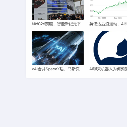
MWC26前瞻：智能新纪元下的科技盛宴
xAI合并SpaceX后：马斯克直接介入，团队压力激增