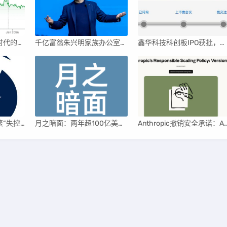
英伟达后浪涌动：AI时代的新王者与隐忧
千亿富翁朱兴明家族办公室进军VC圈
鑫华科技科创板IPO获批，领跑国内半导体材料市场
AI聊天机器人为何频繁“失控”，背后原因及解决方案解析
月之暗面：两年超100亿美元估值，K2.5引领AI新纪元
Anthropic撤销安全承诺：AI竞赛