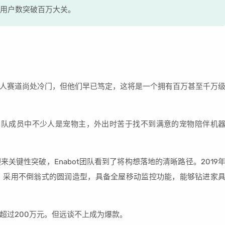
，用户数突破百万大关。
人赛道尚处冷门，但他们早已笃定，这将是一个拥有百万甚至千万
技。团队成员中不少人是宠物主，外出时苦于找不到满意的宠物陪伴机
关键性突破，Enabot团队看到了将构想落地的清晰路径。2019
O S，采用不倒翁式的圆润造型，具备全屋移动监控功能，能够钻进家
超过200万元。但远谈不上成为爆款。