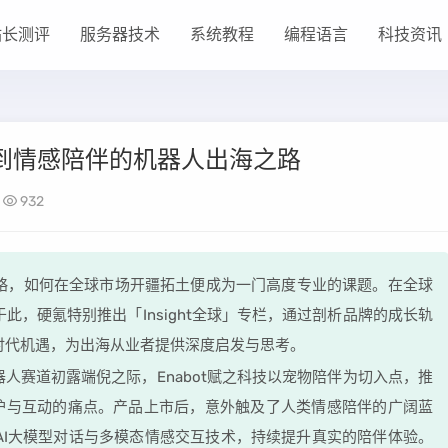
站长测评
服务器技术
系统教程
编程语言
科技资讯
伴到情感陪伴的机器人出海之路
932
略，如何在全球市场开疆拓土便成为一门高度专业的课题。在全球
，硬氪特别推出「Insight全球」专栏，通过剖析品牌的成长轨
时代机遇，为出海从业者提供深度启发与思考。
机器人赛道初露端倪之际，Enabot赋之科技以宠物陪伴为切入点，推
看护与互动的痛点。产品上市后，意外触及了人类情感陪伴的广阔蓝
AI大模型对话与多模态情感交互技术，持续提升真实的陪伴体验。