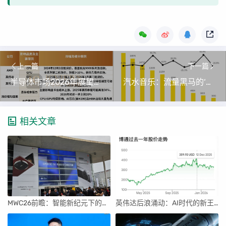
上一篇
下一篇
半导体市场2026年展望：CPU/GPU涨价潮与H200出口松绑
汽水音乐：流量黑马的‘三场战役’
相关文章
MWC26前瞻：智能新纪元下的科技盛宴
英伟达后浪涌动：AI时代的新王者与隐忧