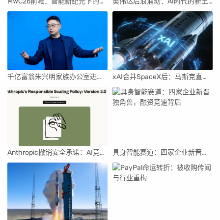
MWC26前瞻：智能新纪元下的科技盛宴
英伟达后浪涌动：AI时代的新王者与隐忧
千亿富翁朱兴明家族办公室进军VC圈
xAI合并SpaceX后：马斯克直接介入，团队压力激增
Anthropic撤销安全承诺：AI竞赛中的伦理与商业博弈
具身智能赛道：四家企业新晋独角兽，融资竞速背后