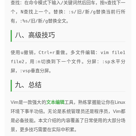
查找：在命令模式下输入
/关键词
然后回车，按
n
查找下一
个，
N
查找上一个。替换：
:s/旧/新/g
替换当前行所
有，
:%s/旧/新/g
替换全文。
八、高级技巧
使用
u
撤销，
Ctrl+r
重做。多文件编辑：
vim file1
file2
，用
:n
切换到下一个文件。分屏：
:sp
水平分
屏，
:vsp
垂直分屏。
九、总结
Vim是一款强大的
文本编辑
工具，熟练掌握能让你在Linux
环境下事半功倍。无论是系统管理员还是程序员，Vim都
是必备技能。本文介绍的内容覆盖了日常使用的大部分场
景，更多技巧需要在实际中积累。