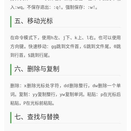
入
:wq
。不保存退出：
:q!
。强制保存：
:w!
。
五、移动光标
在命令模式下，使用
h
左、
j
下、
k
上、
l
右。也可以使用
方向键。快速移动：
gg
跳到文件首，
G
跳到文件尾，
0
跳
到行首，
$
跳到行尾。
六、删除与复制
删除：
x
删除光标处字符，
dd
删除整行，
dw
删除一个单
词。复制：
yy
复制整行，
yw
复制单词。粘贴：
p
在光标后
粘贴，
P
在光标前粘贴。
七、查找与替换