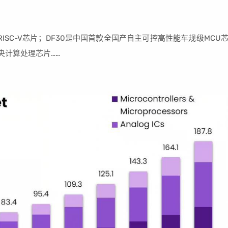
核RISC-V芯片；DF30是中国首款全国产自主可控高性能车规级MCU
央计算处理芯片……