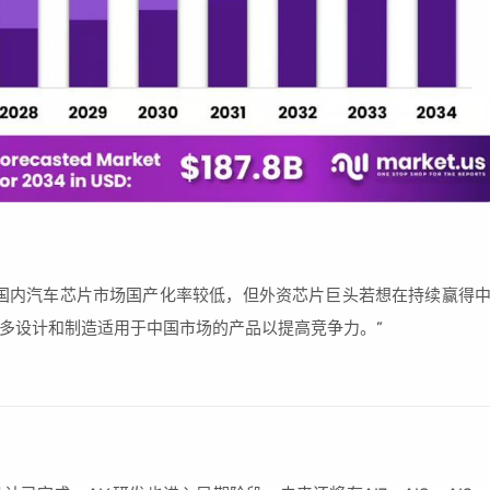
国内汽车芯片市场国产化率较低，但外资芯片巨头若想在持续赢得
多设计和制造适用于中国市场的产品以提高竞争力。”