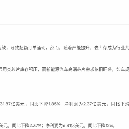
短缺，导致超额订单涌现。然而，随着产能提升，去库存成为行业
通用类芯片库存积压，而新能源汽车高端芯片需求依旧旺盛，如车
.87亿美元，同比下降1.85%；净利润为2.37亿美元，同比下
美元，同比下降2.37%；净利润为6.31亿美元，同比下降12%。