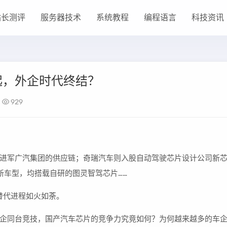
站长测评
服务器技术
系统教程
编程语言
科技资讯
起，外企时代终结？
929
进军广汽集团的供应链；奇瑞汽车则入股自动驾驶芯片设计公司新
新车型，均搭载自研的图灵智驾芯片……
替代进程如火如荼。
企同台竞技，国产汽车芯片的竞争力究竟如何？为何越来越多的车