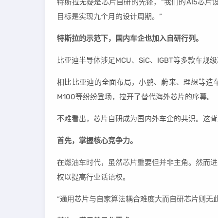
特斯拉无疑是芯片自研的先锋，“我们的AI5芯片设计
目标是实现九个月的设计周期。”
特斯拉的示范下，国内车企也加入自研行列。
比亚迪半导体涉足MCU、SiC、IGBT等多款车规级
相比比亚迪的全面布局，小鹏、蔚来、理想等造
M100等纷纷登场，拉开了替代海外芯片的序幕。
不难看出，芯片自研成为国内外车企的共识。这背
首先，掌握核心竞争力。
在燃油车时代，虽然芯片重要但并非主角。然而进
权以提高行业话语权。
“通用芯片与自家算法耦合难度大而自研芯片则无