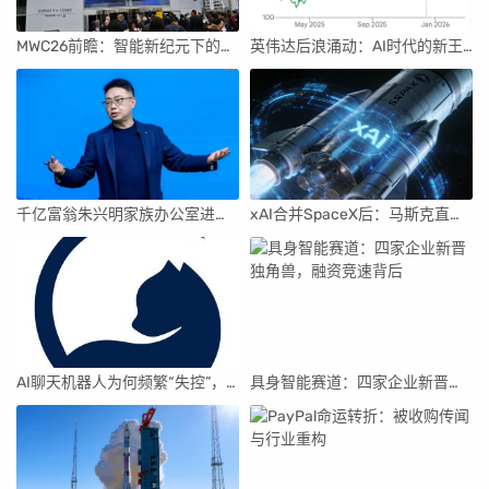
MWC26前瞻：智能新纪元下的科技盛宴
英伟达后浪涌动：AI时代的新王者与隐忧
千亿富翁朱兴明家族办公室进军VC圈
xAI合并SpaceX后：马斯克直接介入，团队压力激增
AI聊天机器人为何频繁“失控”，背后原因及解决方案解析
具身智能赛道：四家企业新晋独角兽，融资竞速背后