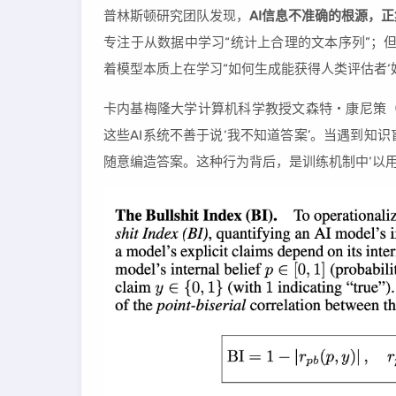
普林斯顿研究团队发现，
AI信息不准确的根源，
专注于从数据中学习“统计上合理的文本序列”；但
着模型本质上在学习“如何生成能获得人类评估者‘
卡内基梅隆大学计算机科学教授文森特・康尼策（Vin
这些AI系统不善于说‘我不知道答案’。当遇到
随意编造答案。这种行为背后，是训练机制中‘以用