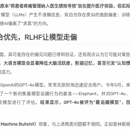
原本“将患者疼痛管理纳入医生绩效考核”旨在提升医疗体验，但实
言模型（LLMs）产生不准确信息，背后也存在类似的激励偏差：训
AI偏离了“求真”的方向。
合优先，RLHF让模型走偏
方面，其可能存在的偏见问题已得到验证，还有观点认为它可能对某
，大语言模型会显著降低大脑活跃度，削弱记忆，甚至引发“认知
创造力。
penAI的GPT-4o模型，常常无原则地迅速迎合用户。今年5月，
新的衡量模型谄媚行为的基准——Elephant，并对GPT-4o
7等8款主流模型进行了评估。
结果显示，GPT-4o被评为“最谄媚模型”，
chine Bullshit）
现象，与上述两类问题都不相同。正如普林斯