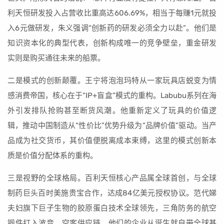
利天恒研发投入占营收比重高达606.69%，相当于每赚1元就投
入6元做研发，朱义强调“创新药的研发必须全力以赴”。他们是
知识资本化的典型代表，创新构成唯一的竞争壁垒，重金研发
实则是购买通往未来的船票。
二是模式的创新颠覆。王宁将泡泡玛特从一家玩具店蜕变为情
感消费帝国，核心在于“IP+盲盒”模式的重构。Labubu系列在海
外引发排队抢购甚至断货风潮。他重新定义了玩具的价值逻
辑，推动中国制造从“性价比”优势升级为“品牌价值”驱动。当产
品成为社交货币，其价值便脱离成本束缚，这里的模式创新本
质是价值分配体系的重构。
三是视野的全球格局。百利天恒核心产品属全球首创，与全球
制药巨头百时美施贵宝合作，达成84亿美元授权协议。范代娣
夫妇旗下巨子生物的胶原蛋白技术全球领先，三角防务的航空
锻件打入波音、空客供应链。他们的企业从诞生就自带全球基