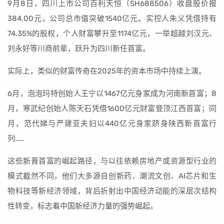
9月8日，四川上市公司百利天恒（SH688506）收盘股价报
384.00元，公司总市值突破1540亿元。实控人朱义凭借持有
74.35%的股权，个人财富攀升至1174亿元，一举超越刘汉元、
刘永好等川商前辈，跃升为四川新任首富。
实际上，类似的财富传奇在2025年的资本市场中持续上演。
6月，泡泡玛特创始人王宁以1467亿元身家成为河南新首富；8
月，寒武纪创始人陈天石凭借1600亿元财富登顶江西首富；同
月，范代娣与严建亚夫妇以440亿元身家跻身陕西新首富行
列……
这些新晋首富的崛起路径，与以往依赖房地产或资源型行业的
模式截然不同，他们大多源自创新药、潮流文创、AI芯片和生
物科技等新经济领域，背后折射出中国经济动能的深层次结构
性转变，标志着中国新经济力量的强势崛起。