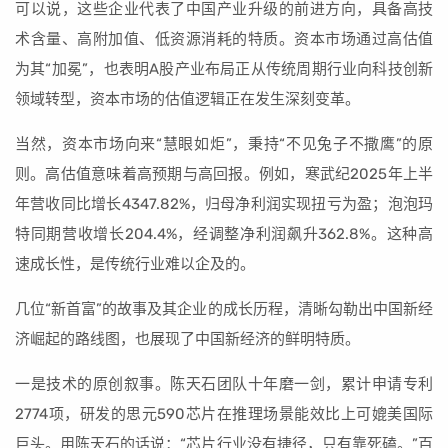
可以说，这些企业代表了中国产业升级的前进方向，具备高技
术含量、高附加值、低资源消耗的特质。资本市场通过高估值
为其“加冕”，也表明A股产业布局正从传统周期行业向科技创新
领域转型，资本市场的估值逻辑正在发生深刻变革。
当然，资本市场向来“慧眼如炬”，秉持“不见兔子不撒鹰”的原
则。高估值意味着高预期与高回报。例如，寒武纪2025年上半
年营收同比增长4347.82%，归母净利润实现扭亏为盈；泡泡玛
特同期营收增长204.4%，经调整净利润飙升362.8%。这种高
速成长性，是传统行业难以企及的。
几位“新首富”的故事及其企业的成长历程，清晰勾勒出中国新经
济崛起的路线图，也展现了中国新经济的鲜明特质。
一是技术的原创叙事。陈天石团队十年磨一剑，累计申请专利
2774项，研发的思元590芯片在推理场景能效比上可媲美国际
巨头。用陈天石的话说：“芯片行业没有捷径，只有靠死磕。”百