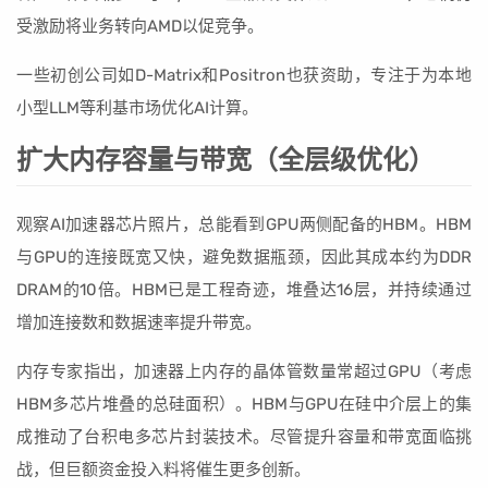
受激励将业务转向AMD以促竞争。
一些初创公司如D-Matrix和Positron也获资助，专注于为本地
小型LLM等利基市场优化AI计算。
扩大内存容量与带宽（全层级优化）
观察AI加速器芯片照片，总能看到GPU两侧配备的HBM。HBM
与GPU的连接既宽又快，避免数据瓶颈，因此其成本约为DDR
DRAM的10倍。HBM已是工程奇迹，堆叠达16层，并持续通过
增加连接数和数据速率提升带宽。
内存专家指出，加速器上内存的晶体管数量常超过GPU（考虑
HBM多芯片堆叠的总硅面积）。HBM与GPU在硅中介层上的集
成推动了台积电多芯片封装技术。尽管提升容量和带宽面临挑
战，但巨额资金投入料将催生更多创新。