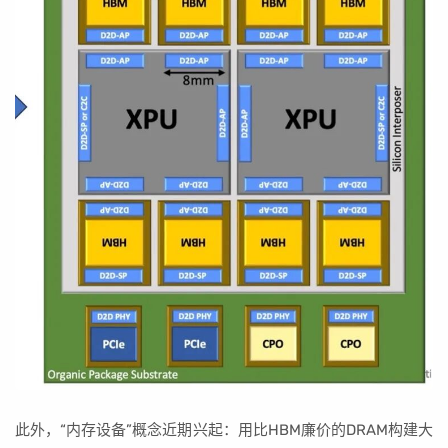
此外，“内存设备”概念近期兴起：用比HBM廉价的DRAM构建大